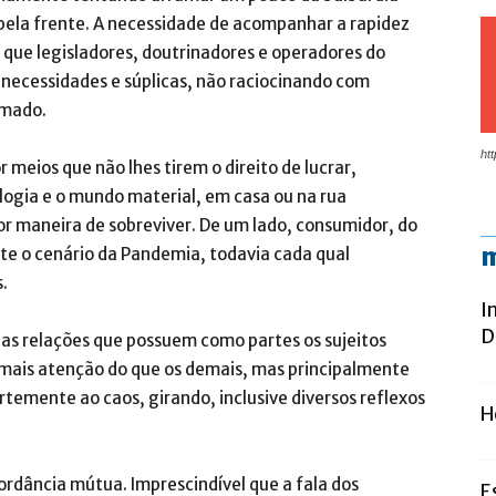
s pela frente. A necessidade de acompanhar a rapidez
que legisladores, doutrinadores e operadores do
 necessidades e súplicas, não raciocinando com
omado.
htt
eios que não lhes tirem o direito de lucrar,
logia e o mundo material, em casa ou na rua
or maneira de sobreviver. De um lado, consumidor, do
m
te o cenário da Pandemia, todavia cada qual
.
I
D
 as relações que possuem como partes os sujeitos
ais atenção do que os demais, mas principalmente
temente ao caos, girando, inclusive diversos reflexos
H
rdância mútua. Imprescindível que a fala dos
E