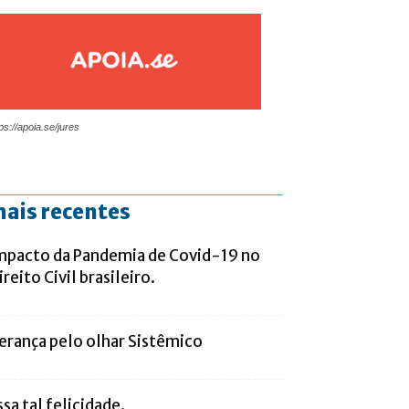
ps://apoia.se/jures
ais recentes
mpacto da Pandemia de Covid-19 no
ireito Civil brasileiro.
erança pelo olhar Sistêmico
ssa tal felicidade.