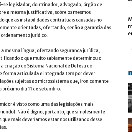
uí-se legislador, doutrinador, advogado, órgão de
bre a mesma justificativa, sobre os mesmos
M
 que as instabilidades contratuais causadas no
m
emente orientadas, ofertando, senão a garantia das
e
o ordenamento jurídico.
 a mesma língua, ofertando segurança jurídica,
atificando o que muito sabiamente determinou o
 a criação do Sistema Nacional de Defesa do
m
e forma articulada e integrada tem por dever
elações sujeitas ao microssistema que, ironicamente
o próximo dia 11 de setembro.
midor é visto como uma das legislações mais
o mundo). Não é digno, portanto, que simplesmente
que mais deveríamos estar nos utilizando desse
ias.