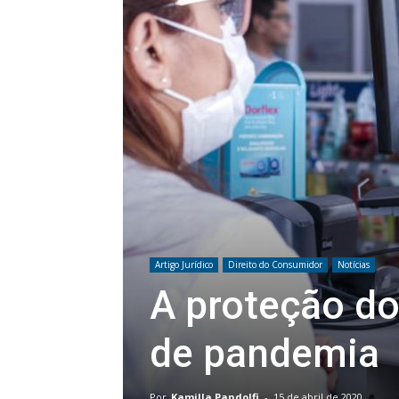
Artigo Jurídico
Direito do Consumidor
Notícias
A proteção d
de pandemia
Por
Kamilla Pandolfi
-
15 de abril de 2020