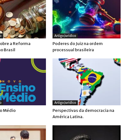
o
Artigo Jurídico
sobre a Reforma
Poderes do Juiz na ordem
no Brasil
processual brasileira
o
Artigo Jurídico
no Médio
Perspectivas da democracia na
América Latina.