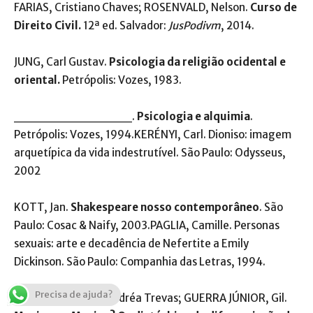
FARIAS, Cristiano Chaves; ROSENVALD, Nelson.
Curso de
Direito
Civil.
12ª ed. Salvador:
JusPodivm
, 2014.
JUNG, Carl Gustav.
Psicologia da religião ocidental e
oriental.
Petrópolis: Vozes, 1983.
_____________.
Psicologia e alquimia
.
Petrópolis: Vozes, 1994.KERÉNYI, Carl. Dioniso: imagem
arquetípica da vida indestrutível. São Paulo: Odysseus,
2002
KOTT, Jan.
Shakespeare nosso contemporâneo
. São
Paulo: Cosac & Naify, 2003.PAGLIA, Camille. Personas
sexuais: arte e decadência de Nefertite a Emily
Dickinson. São Paulo: Companhia das Letras, 1994.
Precisa de ajuda?
MACIEL-GUERRA, Andréa Trevas; GUERRA JÚNIOR, Gil.