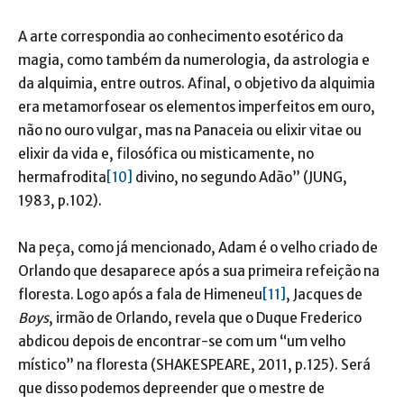
A arte correspondia ao conhecimento esotérico da
magia, como também da numerologia, da astrologia e
da alquimia, entre outros. Afinal, o objetivo da alquimia
era metamorfosear os elementos imperfeitos em ouro,
não no ouro vulgar, mas na Panaceia ou elixir vitae ou
elixir da vida e, filosófica ou misticamente, no
hermafrodita
[10]
divino, no segundo Adão” (JUNG,
1983, p.102).
Na peça, como já mencionado, Adam é o velho criado de
Orlando que desaparece após a sua primeira refeição na
floresta. Logo após a fala de Himeneu
[11]
, Jacques de
Boys
, irmão de Orlando, revela que o Duque Frederico
abdicou depois de encontrar-se com um “um velho
místico” na floresta (SHAKESPEARE, 2011, p.125). Será
que disso podemos depreender que o mestre de