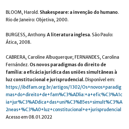
BLOOM, Harold.
Shakespeare: a invenção do humano
.
Rio de Janeiro: Objetiva, 2000.
BURGESS, Anthony.
A literatura inglesa
. São Paulo:
Ática, 2008.
CABRERA, Caroline Albuquerque; FERNANDES, Carolina
Fernández.
Os novos paradigmas do direito de
família: a eficácia jurídica das uniões simultâneas à
luz constitucional e jurisprudencial.
Disponível em:
https://ibdfam.org.br/artigos/1302/Os+novos+paradig
mas+do+direito+de+fam%C3%ADlia:+a+efic%C3%A1c
ia+jur%C3%ADdica+das+uni%C3%B5es+simult%C3%A
2neas+%C3%A0+luz+constitucional+e+jurisprudencial
Acesso em 08.01.2022