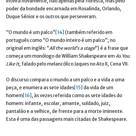
inteira novamente, não apenas pela floresta, mas pelo
poder da bondade encarnada em Rosalinda, Orlando,
Duque Sênior e os outros que perseveram.
“O mundo é um palco”
[14]
(também referido em
português como “O mundo inteiro é um palco”; no
original em inglês: “
All the world’s a stage
“) é a frase que
começa um monólogo de William Shakespeare em
As You
Like It
, falado pelo melancólico Jaques no Ato II, Cena VII.
O discurso compara o mundo a um palco e a vida a uma
peça, e enumera as sete idades
[15]
da vida de um
homem
[16]
, às vezes referida como as sete idades do
homem: infante, escolar, amante, soldado, juiz,
pantalão e a velhice, de frente para a morte iminente.
Esta é uma das passagens mais citadas de Shakespeare.