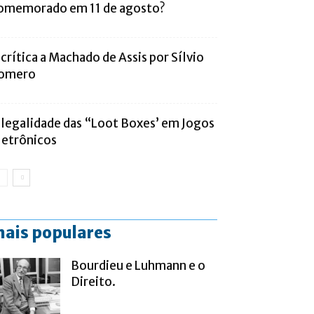
omemorado em 11 de agosto?
 crítica a Machado de Assis por Sílvio
omero
 legalidade das “Loot Boxes’ em Jogos
letrônicos
ais populares
Bourdieu e Luhmann e o
Direito.