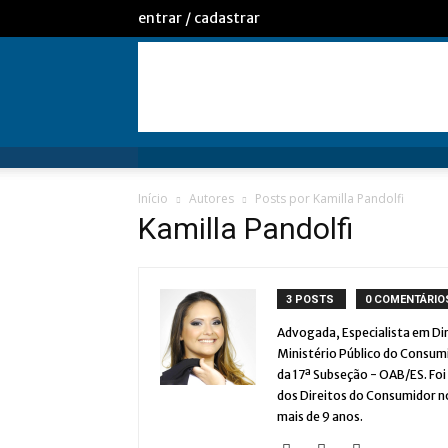
entrar / cadastrar
Início
Autores
Posts por Kamilla Pandolfi
Kamilla Pandolfi
3 POSTS
0 COMENTÁRIO
Advogada, Especialista em Dir
Ministério Público do Consum
da 17ª Subseção - OAB/ES. Fo
dos Direitos do Consumidor no
mais de 9 anos.