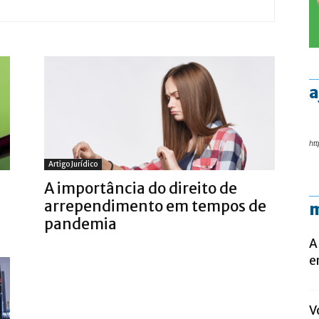
a
htt
Artigo Jurídico
A importância do direito de
arrependimento em tempos de
m
pandemia
A
e
V