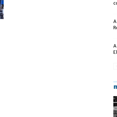
c
A
R
A
E
m