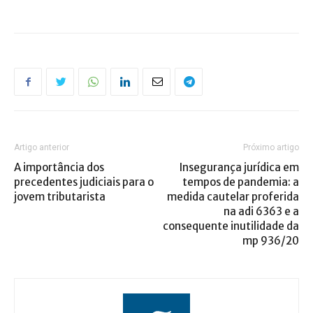
Artigo anterior
Próximo artigo
A importância dos
Insegurança jurídica em
precedentes judiciais para o
tempos de pandemia: a
jovem tributarista
medida cautelar proferida
na adi 6363 e a
consequente inutilidade da
mp 936/20