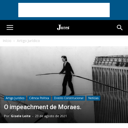
Início
Artigo Jurídico
Artigo Jurídico
Ciência Política
Direito Constitucional
Notícias
O impeachment de Moraes.
Por
Gisele Leite
-
23 de agosto de 2021