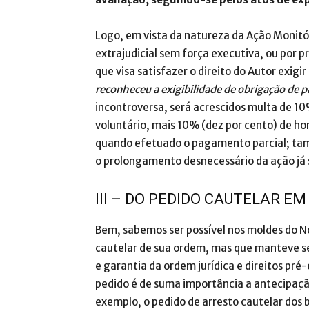
Logo, em vista da natureza da Ação Monitór
extrajudicial sem força executiva, ou por
que visa satisfazer o direito do Autor exigi
reconheceu a exigibilidade de obrigação de p
incontroversa, será acrescidos multa de 1
voluntário, mais 10% (dez por cento) de hon
quando efetuado o pagamento parcial; tamb
o prolongamento desnecessário da ação já
III – DO PEDIDO CAUTELAR 
Bem, sabemos ser possível nos moldes do No
cautelar de sua ordem, mas que manteve seu
e garantia da ordem jurídica e direitos pré
pedido é de suma importância a antecipação
exemplo, o pedido de arresto cautelar dos 