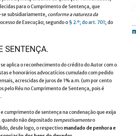
elecidas para o Cumprimento de Sentença, que
a-se subsidiariamente,
conforme a natureza da
Processo de Execução; segundo o
§ 2.º; do art. 701
; do
m
E SENTENÇA.
o se aplica o reconhecimento do crédito do Autor com o
ustas e honorários advocatícios cumulado com pedido
sais, acrescidas de juros de 1% a.m. (um por cento
os pelo Réu no Cumprimento de Sentença, pois é
.
o e cumprimento de sentença na condenação que exija
, quando não depositado
tempestivamente
o
ido, desde logo, o respectivo
mandado de penhora e
propriação dos bens do devedor
.