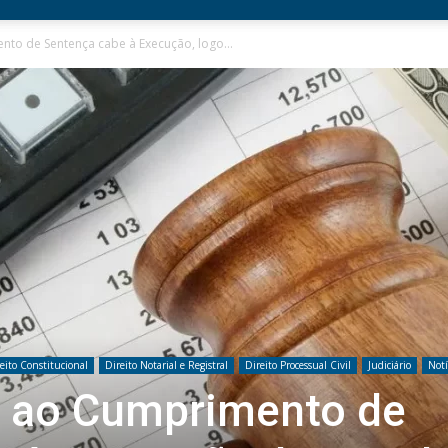
to de Sentença cabe à Execução, logo...
eito Constitucional
Direito Notarial e Registral
Direito Processual Civil
Judiciário
Notí
e ao Cumprimento de