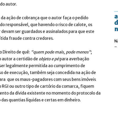
 do autor.
a
so da ação de cobrança que o autor faça o pedido
d
o responsável, que havendo o risco de calote, os
n
r devam ser guardados e assinalados para que este
ítida fraude contra credores.
N
–
 Direito de quê:
“quem pode mais, pode menos”
;
 autor a certidão de
objeto e pé
para averbação
 ser legalmente permitida ao cumprimento de
o de execução, também seja concedida na ação de
ara que os maus-pagadores com seus bens imóveis
o RGI ou outro tipo de cartório da comarca, fiquem
nto da dívida existente no momento do protocolo da
as quantias líquidas e certas em dinheiro.