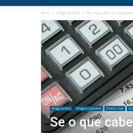
Início
Artigo Jurídico
Se o que cabe ao Cumprimen
Artigo Jurídico
Artigos e Judiciário
Direito Cível
Dir
Se o que cab