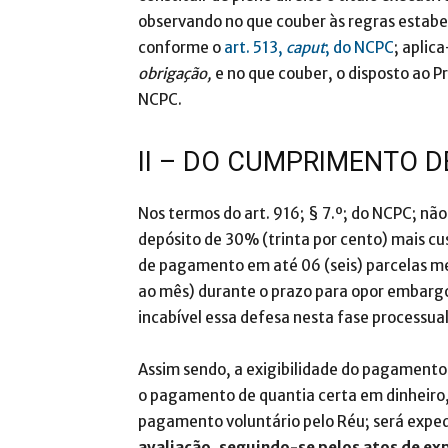
observando no que couber às regras estab
conforme o
art. 513,
caput
; do NCPC
; aplic
obrigação,
e no que couber, o disposto ao 
NCPC.
II – DO CUMPRIMENTO D
Nos termos do art. 916; § 7.º; do NCPC; nã
depósito de 30% (trinta por cento) mais c
de pagamento em até 06 (seis) parcelas men
ao mês) durante o prazo para opor embarg
incabível essa defesa nesta fase processual
Assim sendo, a exigibilidade do pagament
o pagamento de quantia certa em dinheiro
pagamento voluntário pelo Réu; será exped
avaliação,
seguindo-se pelos
atos de ex