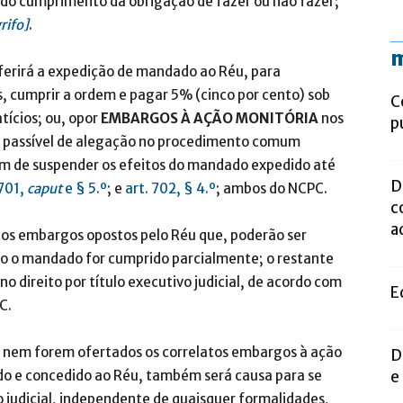
do cumprimento da obrigação de fazer ou não fazer;
rifo]
.
m
deferirá a expedição de mandado ao Réu, para
s, cumprir a ordem e pagar 5% (cinco por cento) sob
C
tícios; ou, opor
EMBARGOS À AÇÃO MONITÓRIA
nos
p
a passível de alegação no procedimento comum
im de suspender os efeitos do mandado expedido até
D
 701,
caput
e § 5.º
;
e
art. 702, § 4.º
; ambos do NCPC.
c
a
 os embargos opostos pelo Réu que, poderão ser
ndo o mandado for cumprido parcialmente; o restante
o direito por título executivo judicial, de acordo com
E
C.
e nem forem ofertados os correlatos embargos à ação
D
ido e concedido ao Réu, também será causa para se
e
vo judicial, independente de quaisquer formalidades,