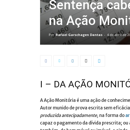
Sentença cabe
na Ação Monit
Por
Rafael Garschagen Dantas
-
4 de abril de 2
I – DA AÇÃO MONIT
A Ação Monitória é uma ação de conhecime
Autor munido de prova escrita sem eficácia
produzida antecipadamente,
na forma do
ar
capaz o pagamento da dívida prescrita; ou a