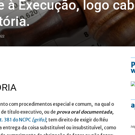
 à Execução, logo ca
ória.
022
p
ÓRIA
a
nto com procedimentos especial e comum, na qual o
 de título executivo, ou de
prova
oral documentada,
t. 381 do NCPC
[grifo]
; tem direito de exigir do Réu
 entrega da coisa substituível ou insubstituível, como
htt