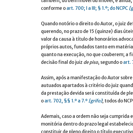
também, do bem móvel ou imóvel, e ainda, 
conforme o
art. 700; I a III; § 1.º; do NCPC
[g
Quando notório o direito do Autor, o juiz 
querendo, no prazo de 15 (quinze) dias útei
valor da causa à título de honorários advoca
próprios autos, fundados tanto em matéri
quanto na execução, no que couberem; a f
decisão final do juiz
de piso
, segundo o
art.
Assim, após a manifestação do Autor sobre
autuados apartados à critério do juiz qua
da prestação devida será constituída de plen
o
art. 702, §§ 1.º a 7.º
[grifo]
; todos do NCP
Ademais, caso a ordem não seja cumprida 
monitória dentro do prazo legal estabelec
constituir de pleno direito o título executi