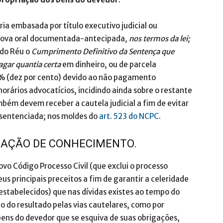
ia embasada por título executivo judicial ou
 prova oral documentada-antecipada
, nos termos da lei;
r do Réu o
Cumprimento Definitivo da Sentença que
agar quantia certa
em dinheiro, ou de parcela
0% (dez por cento) devido ao não pagamento
orários advocatícios, incidindo ainda sobre o restante
ém devem receber a cautela judicial a fim de evitar
 sentenciada; nos moldes do
art. 523 do NCPC.
EM AÇÃO DE CONHECIMENTO.
vo Código Processo Civil (que exclui o processo
s principais preceitos a fim de garantir a celeridade
-estabelecidos) que nas dívidas existes ao tempo do
 do resultado pelas vias cautelares, como por
bens do devedor que se esquiva de suas obrigações,