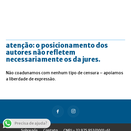
atenção: o posicionamento dos
autores não refletem
necessariamente os da jures.
Não coadunamos com nenhum tipo de censura – apoiamos
a liberdade de expressão.
Precisa de ajuda?
Sobre nós
Contato
CNPJ – 32.975.953/0001-61