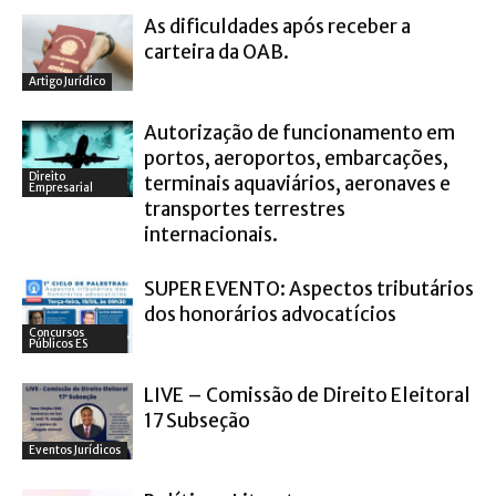
As dificuldades após receber a
carteira da OAB.
Artigo Jurídico
Autorização de funcionamento em
portos, aeroportos, embarcações,
Direito
terminais aquaviários, aeronaves e
Empresarial
transportes terrestres
internacionais.
SUPER EVENTO: Aspectos tributários
dos honorários advocatícios
Concursos
Públicos ES
LIVE – Comissão de Direito Eleitoral
17 Subseção
Eventos Jurídicos