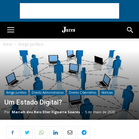
Início
Artigo Jurídico
Artigo Jurídico
Direito Administrativo
Direito Cibernético
Notícias
Um Estado Digital?
Por
Mariah dos Reis Eller Figueira Soares
-
5 de maio de 2020