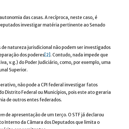
utonomia das casas. A recíproca, neste caso, é
 Deputados investigar matéria pertinente ao Senado
os de natureza jurisdicional não podem ser investigados
separação dos poderes
[2]
. Contudo, nada impede que
iva, v.g.) do Poder Judiciário, como, por exemplo, uma
unal Superior.
derativo, não pode a CPI federal investigar fatos
 Distrito Federal ou Municípios, pois este ato geraria
mia de outros entes federados.
um
de apresentação de um terço. O STF já declarou
to Interno da Câmara dos Deputados que limita o