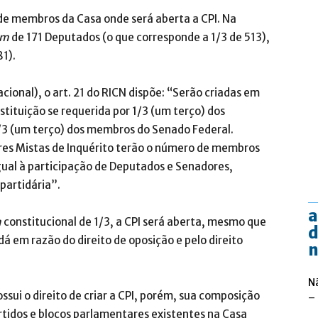
de membros da Casa onde será aberta a CPI. Na
um
de 171 Deputados (o que corresponde a 1/3 de 513),
81).
cional), o art. 21 do RICN dispõe: “Serão criadas em
tituição se requerida por 1/3 (um terço) dos
3 (um terço) dos membros do Senado Federal.
res Mistas de Inquérito terão o número de membros
igual à participação de Deputados e Senadores,
partidária”.
a
m
constitucional de 1/3, a CPI será aberta, mesmo que
d
dá em razão do direito de oposição e pelo direito
n
N
sui o direito de criar a CPI, porém, sua composição
–
rtidos e blocos parlamentares existentes na Casa