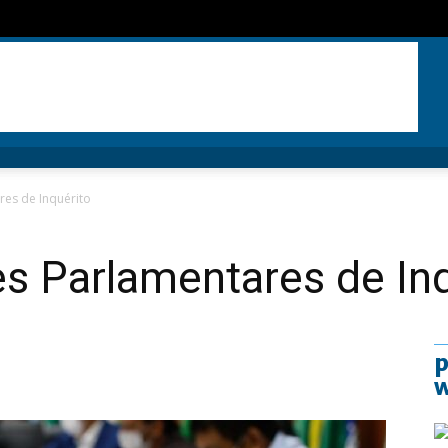
res de Inquérito
s Parlamentares de Inq
p