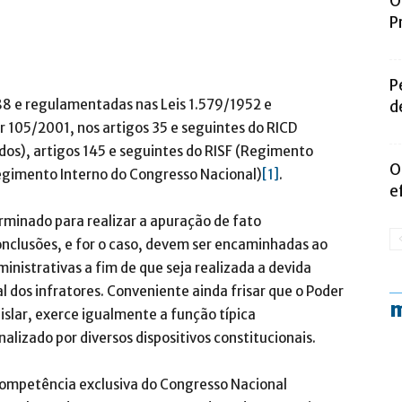
O
P
P
988 e regulamentadas nas Leis 1.579/1952 e
d
 105/2001, nos artigos 35 e seguintes do RICD
os), artigos 145 e seguintes do RISF (Regimento
O
Regimento Interno do Congresso Nacional)
[1]
.
e
rminado para realizar a apuração de fato
onclusões, e for o caso, devem ser encaminhadas ao
inistrativas a fim de que seja realizada a devida
al dos infratores. Conveniente ainda frisar que o Poder
m
islar, exerce igualmente a função típica
sinalizado por diversos dispositivos constitucionais.
 competência exclusiva do Congresso Nacional