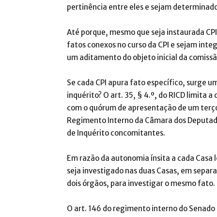
pertinência entre eles e sejam determinado
Até porque, mesmo que seja instaurada CP
fatos conexos no curso da CPI e sejam inte
um aditamento do objeto inicial da comissã
Se cada CPI apura fato específico, surge u
inquérito? O art. 35, § 4.º, do RICD limita 
com o quórum de apresentação de um terço. 
Regimento Interno da Câmara dos Deputad
de Inquérito concomitantes.
Em razão da autonomia ínsita a cada Casa 
seja investigado nas duas Casas, em separa
dois órgãos, para investigar o mesmo fato.
O art. 146 do regimento interno do Senado 