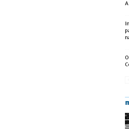
A
I
p
n
O
C
m