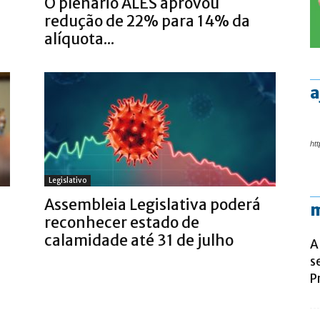
O plenário ALES aprovou
redução de 22% para 14% da
alíquota...
a
htt
Legislativo
Assembleia Legislativa poderá
m
reconhecer estado de
calamidade até 31 de julho
A
s
P