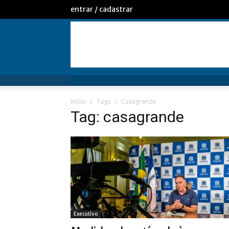
entrar / cadastrar
Início
Tags
Casagrande
Tag: casagrande
Executivo