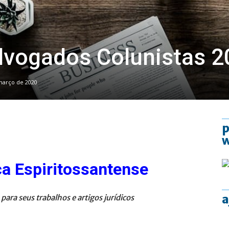
dvogados Colunistas 2
março de 2020
p
ca
Espiritossantense
a
ara seus trabalhos e artigos jurídicos