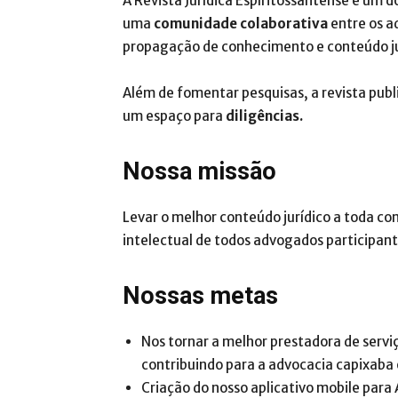
A Revista Jurídica Espíritossantense é um do
uma
comunidade colaborativa
entre os a
propagação de conhecimento e conteúdo ju
Além de fomentar pesquisas, a revista publi
um espaço para
diligências
.
Nossa missão
Levar o melhor conteúdo jurídico a toda c
intelectual de todos advogados participant
Nossas metas
Nos tornar a melhor prestadora de serviço
contribuindo para a advocacia capixaba
Criação do nosso aplicativo mobile para 