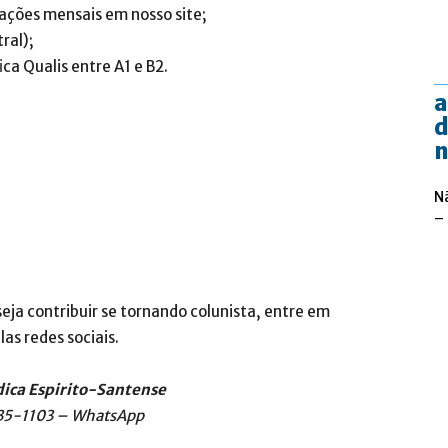
zações mensais em nosso site;
ral);
ca Qualis entre A1 e B2.
a
d
n
N
–
eja contribuir se tornando colunista, entre em
as redes sociais.
dica Espirito-Santense
35-1103 – WhatsApp