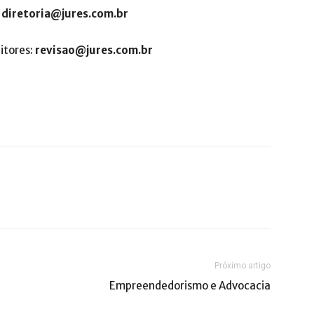
:
diretoria@jures.com.br
itores:
revisao@jures.com.br
Próximo artigo
Empreendedorismo e Advocacia