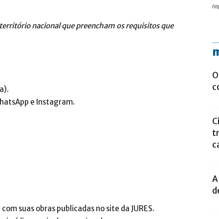
htt
território nacional que preencham os requisitos que
m
O
c
a).
WhatsApp e Instagram.
C
t
c
A
d
 com suas obras publicadas no site da JURES.