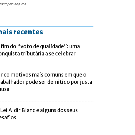
ps://apoia.se/jures
ais recentes
 fim do “voto de qualidade”: uma
onquista tributária a se celebrar
inco motivos mais comuns em que o
rabalhador pode ser demitido por justa
ausa
 Lei Aldir Blanc e alguns dos seus
esafios