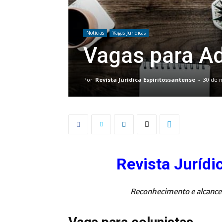
Notícias
Vagas Jurídicas
Vagas para A
Por
Revista Jurídica Espiritossantense
-
30 de 
Revista Jurídi
Reconhecimento e alcance p