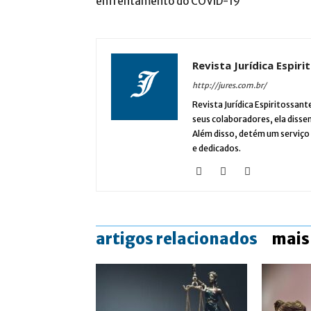
enfrentamento do COVID-19
Revista Jurídica Espir
http://jures.com.br/
Revista Jurídica Espiritossant
seus colaboradores, ela dissem
Além disso, detém um serviço 
e dedicados.
artigos relacionados
mais