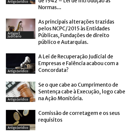
de 1942 – Lei de Introdução às
Artigo Jurídico
Normas...
As principais alterações trazidas
pelos NCPC/2015 às Entidades
Artigos E
Públicas, Fundações de direito
Judiciário
público e Autarquias.
A Lei de Recuperação Judicial de
Empresas e Falência acabou com a
Concordata?
Artigo Jurídico
Se o que cabe ao Cumprimento de
Sentença cabe à Execução, logo cabe
na Ação Monitória.
Artigo Jurídico
Comissão de corretagem e os seus
requisitos
Artigo Jurídico