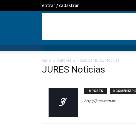
entrar / cadastrar
Início
Autores
Posts por JURES Notícias
JURES Notícias
18 POSTS
0 COMENTÁRI
http://jures.com.br