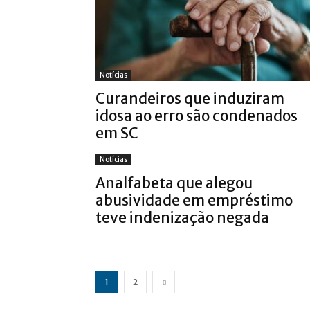
Notícias
Curandeiros que induziram
idosa ao erro são condenados
em SC
Notícias
Analfabeta que alegou
abusividade em empréstimo
teve indenização negada
1
2