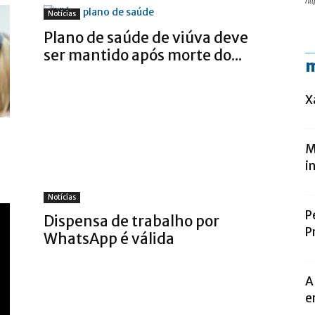
htt
Notícias
Plano de saúde de viúva deve
ser mantido após morte do...
m
X
M
i
Notícias
P
Dispensa de trabalho por
P
WhatsApp é válida
A
e