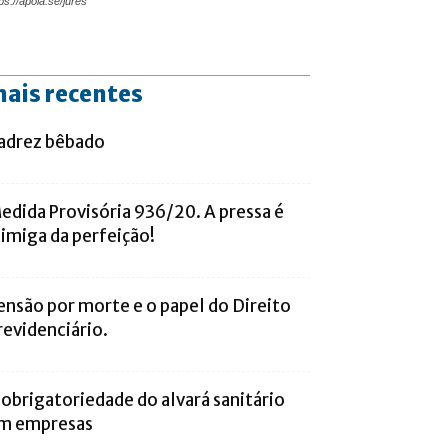
ps://apoia.se/jures
ais recentes
adrez bêbado
edida Provisória 936/20. A pressa é
nimiga da perfeição!
ensão por morte e o papel do Direito
revidenciário.
 obrigatoriedade do alvará sanitário
m empresas