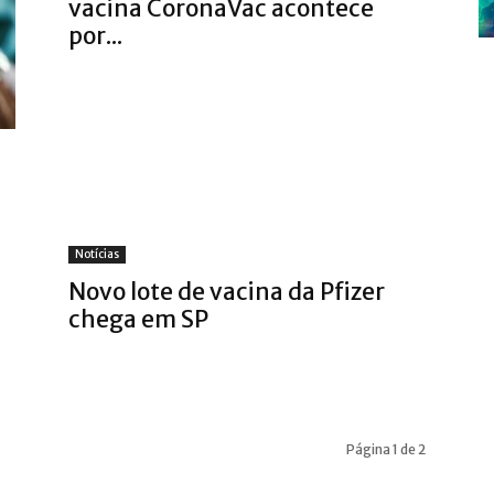
vacina CoronaVac acontece
por...
Notícias
Novo lote de vacina da Pfizer
chega em SP
Página 1 de 2