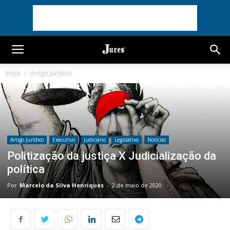
Início
Artigo Jurídico
Artigo Jurídico
Executivo
Judiciário
Legislativo
Notícias
Politização da justiça X Judicialização da
política
Por
Marcelo da Silva Henriques
-
2 de maio de 2020