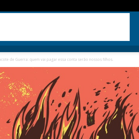
acote de Guerra: quem vai pagar essa conta serão nossos filhos.