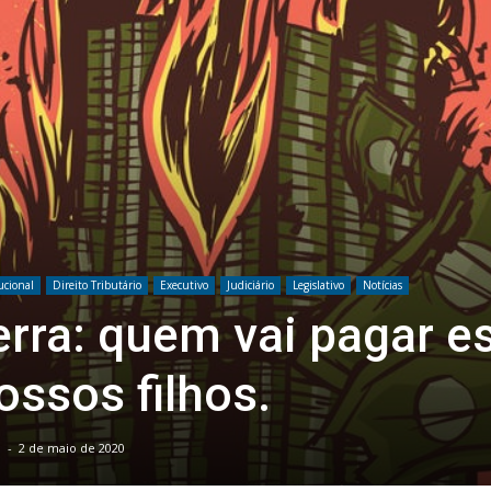
ucional
Direito Tributário
Executivo
Judiciário
Legislativo
Notícias
rra: quem vai pagar e
ossos filhos.
z
-
2 de maio de 2020