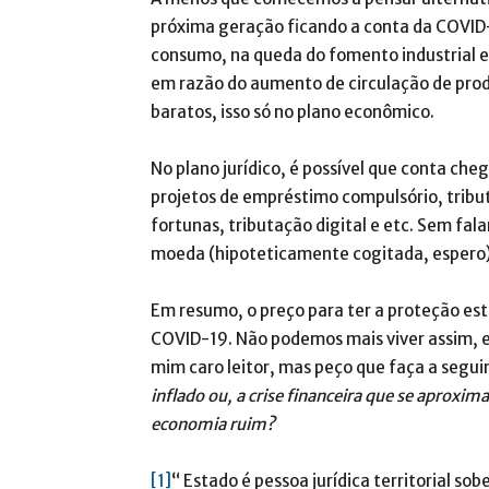
próxima geração ficando a conta da COVID
consumo, na queda do fomento industrial e
em razão do aumento de circulação de prod
baratos, isso só no plano econômico.
No plano jurídico, é possível que conta c
projetos de empréstimo compulsório, tribu
fortunas, tributação digital e etc. Sem fal
moeda (hipoteticamente cogitada, espero)
Em resumo, o preço para ter a proteção esta
COVID-19. Não podemos mais viver assim, e
mim caro leitor, mas peço que faça a segui
inflado ou, a crise financeira que se aproxi
economia ruim?
[1]
“ Estado é pessoa jurídica territorial so