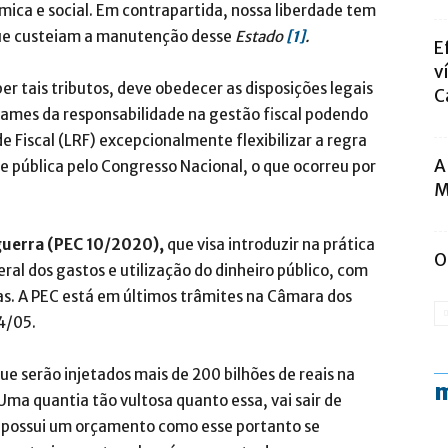
ica e social. Em contrapartida, nossa liberdade tem
que custeiam a manutenção desse
Estado
[1]
.
E
v
er tais tributos, deve obedecer as disposições legais
C
itames da responsabilidade na gestão fiscal podendo
de Fiscal (LRF) excepcionalmente flexibilizar a regra
A
 pública pelo Congresso Nacional, o que ocorreu por
M
 guerra (PEC 10/2020),
que visa introduzir na prática
O
eral dos gastos e utilização do dinheiro público, com
as. A PEC está em últimos trâmites na Câmara dos
4/05.
ue serão injetados mais de 200 bilhões de reais na
m
Uma quantia tão vultosa quanto essa, vai sair de
ão possui um orçamento como esse portanto se