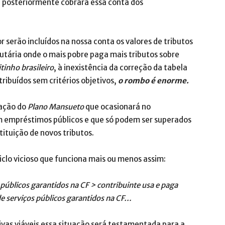
 e posteriormente cobrará essa conta dos
serão incluídos na nossa conta os valores de tributos
utária onde o mais pobre paga mais tributos sobre
itinho brasileiro
, à inexistência da correção da tabela
tribuídos sem critérios objetivos,
o rombo é enorme.
vação do
Plano Mansueto
que ocasionará no
 empréstimos públicos e que só podem ser superados
tituição de novos tributos.
iclo vicioso que funciona mais ou menos assim:
 públicos garantidos na CF > contribuinte usa e paga
e serviços públicos garantidos na CF…
as viáveis essa situação será testamentada para a