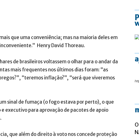
p
 mais que uma conveniência; mas na maioria deles em
), inconveniente.” Henry David Thoreau.
a
ares de brasileiros voltassem o olhar para o andar da
tas mais frequentes nos últimos dias foram: “as
mpregos?”, “teremos inflação?”, “será que viveremos
htt
m sinal de fumaça (o fogo estava por perto), o que
m
 e executivo para aprovação de pacotes de apoio
.
O
N
a, que além do direito à voto nos concede proteção