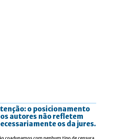
tenção: o posicionamento
os autores não refletem
ecessariamente os da jures.
ão coadunamos com nenhum tipo de censura