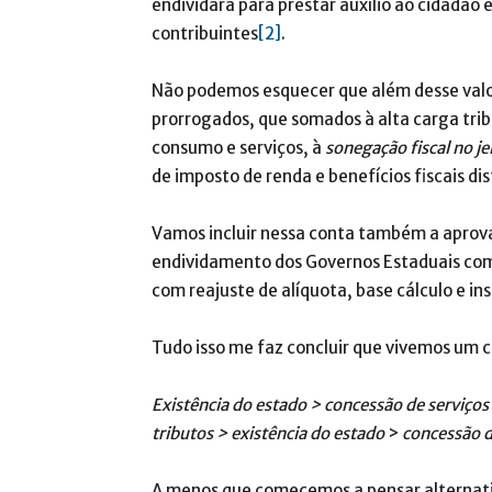
endividará para prestar auxílio ao cidadão
contribuintes
[2]
.
Não podemos esquecer que além desse valor 
prorrogados, que somados à alta carga trib
consumo e serviços, à
sonegação fiscal no je
de imposto de renda e benefícios fiscais dis
Vamos incluir nessa conta também a apro
endividamento dos Governos Estaduais com
com reajuste de alíquota, base cálculo e ins
Tudo isso me faz concluir que vivemos um c
Existência do estado > concessão de serviços
tributos > existência do estado
>
concessão d
A menos que comecemos a pensar alternativ