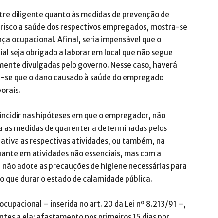
tre diligente quanto às medidas de prevenção de
 risco a saúde dos respectivos empregados, mostra-se
ça ocupacional. Afinal, seria impensável que o
al seja obrigado a laborar em local que não segue
nte divulgadas pelo governo. Nesse caso, haverá
me-se que o dano causado à saúde do empregado
orais.
 incidir nas hipóteses em que o empregador, não
ia as medidas de quarentena determinadas pelos
ativa as respectivas atividades, ou também, na
nte em atividades não essenciais, mas com a
não adote as precauções de higiene necessárias para
do que durar o estado de calamidade pública.
upacional – inserida no art. 20 da Lei nº 8.213/91 –,
entes a ela: afastamento nos primeiros 15 dias por