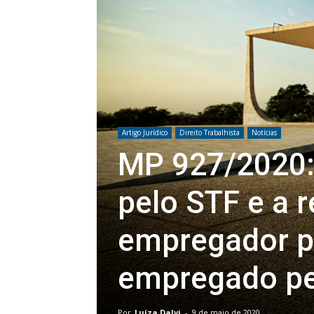
Artigo Jurídico
Direito Trabalhista
Notícias
MP 927/2020: 
pelo STF e a 
empregador p
empregado pe
Por
Luíza Dalvi
-
9 de maio de 2020