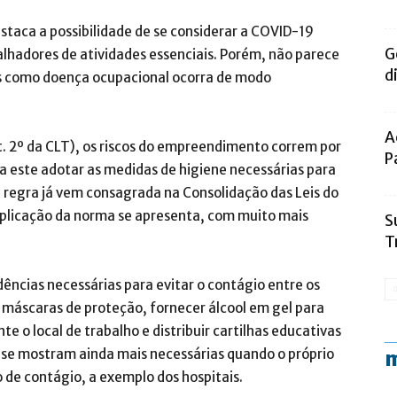
staca a possibilidade de se considerar a COVID-19
G
lhadores de atividades essenciais. Porém, não parece
d
us como doença ocupacional ocorra de modo
A
rt. 2º da CLT), os riscos do empreendimento correm por
P
a este adotar as medidas de higiene necessárias para
 regra já vem consagrada na Consolidação das Leis do
aplicação da norma se apresenta, com muito mais
S
T
ncias necessárias para evitar o contágio entre os
 máscaras de proteção, fornecer álcool em gel para
 o local de trabalho e distribuir cartilhas educativas
s se mostram ainda mais necessárias quando o próprio
m
 de contágio, a exemplo dos hospitais.