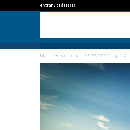
entrar / cadastrar
Início
Artigo Jurídico
MP 927/2020: A suspensão do