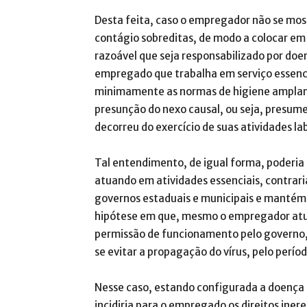
Desta feita, caso o empregador não se mos
contágio sobreditas, de modo a colocar em
razoável que seja responsabilizado por doen
empregado que trabalha em serviço essenci
minimamente as normas de higiene amplame
presunção do nexo causal, ou seja, presu
decorreu do exercício de suas atividades lab
Tal entendimento, de igual forma, poderia
atuando em atividades essenciais, contrar
governos estaduais e municipais e mantém 
hipótese em que, mesmo o empregador atua
permissão de funcionamento pelo governo, 
se evitar a propagação do vírus, pelo perío
Nesse caso, estando configurada a doença oc
incidiria para o empregado os direitos iner