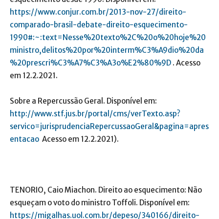
https://www.conjur.com.br/2013-nov-27/direito-
comparado-brasil-debate-direito-esquecimento-
1990#:~:text=Nesse%20texto%2C%20o%20hoje%20
ministro,delitos%20por%20interm%C3%A9dio%20da
%20prescri%C3%A7%C3%A3o%E2%80%9D
. Acesso
em 12.2.2021.
Sobre a Repercussão Geral. Disponível em:
http://www.stf.jus.br/portal/cms/verTexto.asp?
servico=jurisprudenciaRepercussaoGeral&pagina=apres
entacao
Acesso em 12.2.2021).
TENORIO, Caio Miachon. Direito ao esquecimento: Não
esqueçam o voto do ministro Toffoli. Disponível em:
https://migalhas.uol.com.br/depeso/340166/direito-