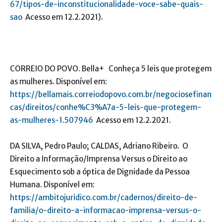
67/tipos-de-inconstitucionalidade-voce-sabe-quais-
sao
Acesso em 12.2.2021).
CORREIO DO POVO. Bella+ Conheça 5 leis que protegem
as mulheres. Disponível em:
https://bellamais.correiodopovo.com.br/negociosefinan
cas/direitos/conhe%C3%A7a-5-leis-que-protegem-
as-mulheres-1.507946
Acesso em 12.2.2021.
DA SILVA, Pedro Paulo; CALDAS, Adriano Ribeiro. O
Direito a Informação/Imprensa Versus o Direito ao
Esquecimento sob a óptica de Dignidade da Pessoa
Humana. Disponível em:
https://ambitojuridico.com.br/cadernos/direito-de-
familia/o-direito-a-informacao-imprensa-versus-o-