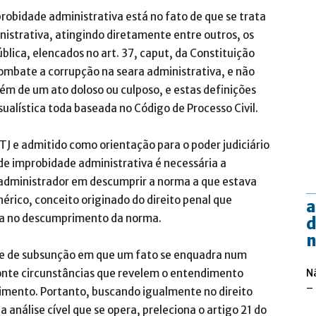
robidade administrativa está no fato de que se trata
inistrativa, atingindo diretamente entre outros, os
blica, elencados no art. 37, caput, da Constituição
ombate a corrupção na seara administrativa, e não
vém de um ato doloso ou culposo, e estas definições
ualística toda baseada no Código de Processo Civil.
J e admitido como orientação para o poder judiciário
de improbidade administrativa é necessária a
administrador em descumprir a norma a que estava
érico, conceito originado do direito penal que
a
ca no descumprimento da norma.
d
n
ade de subsunção em que um fato se enquadra num
aponte circunstâncias que revelem o entendimento
N
–
imento. Portanto, buscando igualmente no direito
 análise cível que se opera, preleciona o artigo 21 do