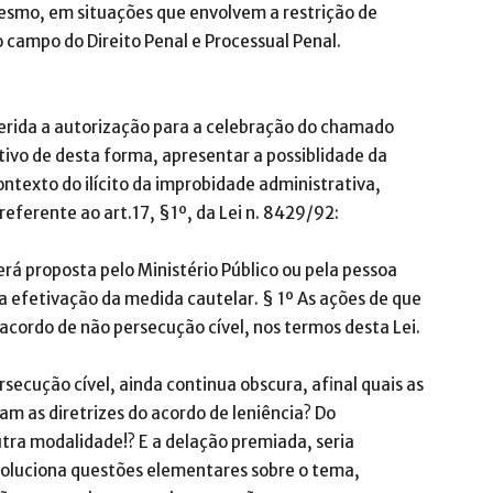
esmo, em situações que envolvem a restrição de
o campo do Direito Penal e Processual Penal.
nserida a autorização para a celebração do chamado
tivo de desta forma, apresentar a possiblidade da
ntexto do ilícito da improbidade administrativa,
eferente ao art.17, §1º, da Lei n. 8429/92:
 será proposta pelo Ministério Público ou pela pessoa
 da efetivação da medida cautelar. § 1º As ações de que
acordo de não persecução cível, nos termos desta Lei.
secução cível, ainda continua obscura, afinal quais as
iam as diretrizes do acordo de leniência? Do
ra modalidade!? E a delação premiada, seria
o soluciona questões elementares sobre o tema,