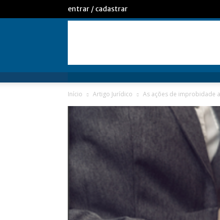
entrar / cadastrar
Início
Artigo Jurídico
As ações de improbidade ad