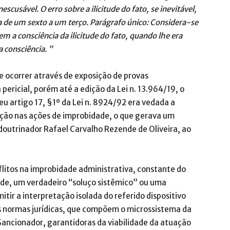
escusável. O erro sobre a ilicitude do fato, se inevitável,
la de um sexto a um terço. Parágrafo único: Considera-se
em a consciência da ilicitude do fato, quando lhe era
a consciência. ”
e ocorrer através de exposição de provas
ericial, porém até a edição da Lei n. 13.964/19, o
eu artigo 17, §1º da Lei n. 8924/92 era vedada a
iação nas ações de improbidade, o que gerava um
doutrinador Rafael Carvalho Rezende de Oliveira, ao
flitos na improbidade administrativa, constante do
idade, um verdadeiro “soluço sistêmico” ou uma
itir a interpretação isolada do referido dispositivo
s normas jurídicas, que compõem o microssistema da
 Sancionador, garantidoras da viabilidade da atuação