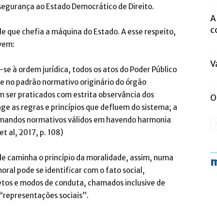
 segurança ao Estado Democrático de Direito.
A
c
e que chefia a máquina do Estado. A esse respeito,
vem:
V
e à ordem jurídica, todos os atos do Poder Público
 no padrão normativo originário do órgão
 ser praticados com estrita observância dos
O
nge as regras e princípios que defluem do sistema; a
comandos normativos válidos em havendo harmonia
t al, 2017, p. 108)
ade caminha o princípio da moralidade, assim, numa
m
oral pode se identificar com o fato social,
etos e modos de conduta, chamados inclusive de
 “representações sociais”.