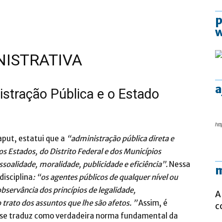
p
NISTRATIVA
a
istração Pública e o Estado
htt
aput, estatui que a
“administração pública direta e
os Estados, do Distrito Federal e dos Municípios
ssoalidade, moralidade, publicidade e eficiência”.
Nessa
m
disciplina
: “os agentes públicos de qualquer nível ou
observância dos princípios de legalidade,
A
trato dos assuntos que lhe são afetos. ”
Assim, é
c
de se traduz como verdadeira norma fundamental da