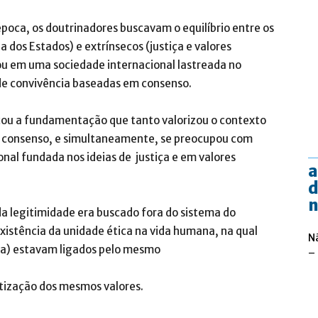
poca, os doutrinadores buscavam o equilíbrio entre os
a dos Estados) e extrínsecos (justiça e valores
ou em uma sociedade internacional lastreada no
 de convivência baseadas em consenso.
uscou a fundamentação que tanto valorizou o contexto
do consenso, e simultaneamente, se preocupou com
nal fundada nos ideias de justiça e em valores
a
d
n
a legitimidade era buscado fora do sistema do
 existência da unidade ética na vida humana, na qual
N
mia) estavam ligados pelo mesmo
–
tização dos mesmos valores.