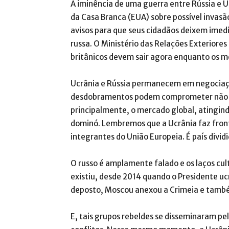
A iminência de uma guerra entre Rússia e U
da Casa Branca (EUA) sobre possível invas
avisos para que seus cidadãos deixem ime
russa. O Ministério das Relações Exteriore
britânicos devem sair agora enquanto os me
Ucrânia e Rússia permanecem em negociaçã
desdobramentos podem comprometer não a
principalmente, o mercado global, atingin
dominó. Lembremos que a Ucrânia faz fron
integrantes do União Europeia. É país divi
O russo é amplamente falado e os laços cu
existiu, desde 2014 quando o Presidente uc
deposto, Moscou anexou a Crimeia e também
E, tais grupos rebeldes se disseminaram p