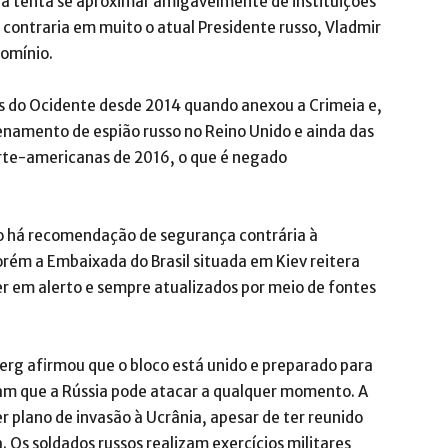
a tenta se aproximar amigavelmente de instituições
ontraria em muito o atual Presidente russo, Vladmir
domínio.
 do Ocidente desde 2014 quando anexou a Crimeia e,
enamento de espião russo no Reino Unido e ainda das
orte-americanas de 2016, o que é negado
o há recomendação de segurança contrária à
orém a Embaixada do Brasil situada em Kiev reitera
r em alerto e sempre atualizados por meio de fontes
erg afirmou que o bloco está unido e preparado para
am que a Rússia pode atacar a qualquer momento. A
r plano de invasão à Ucrânia, apesar de ter reunido
. Os soldados russos realizam exercícios militares