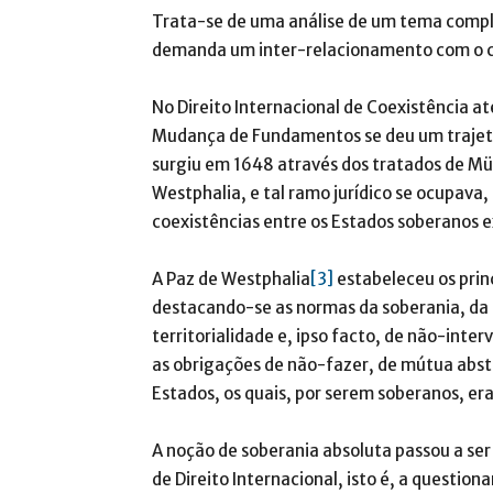
Trata-se de uma análise de um tema compl
demanda um inter-relacionamento com o co
No Direito Internacional de Coexistência a
Mudança de Fundamentos se deu um trajeto h
surgiu em 1648 através dos tratados de M
Westphalia, e tal ramo jurídico se ocupava
coexistências entre os Estados soberanos e
A Paz de Westphalia
[3]
estabeleceu os prin
destacando-se as normas da soberania, da i
territorialidade e, ipso facto, de não-inte
as obrigações de não-fazer, de mútua abs
Estados, os quais, por serem soberanos, er
A noção de soberania absoluta passou a ser
de Direito Internacional, isto é, a questio