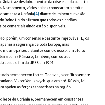
crânia traz desdobramentos da crise e ainda o alerta
ão. No momento, vários países começaram a emitir
diatamente a Ucrânia
[4]
diante de iminente invasão
s do Reino Unido afirmou que todos os cidadãos
ios comerciais ainda estão disponíveis.
o, porém, um consenso é bastante improvável. E, os
penas a segurança de toda Europa, mas
do mesmo países distantes como o nosso, em efeito
teira com a Rússia e, também, com outros
dido desde o fim da URSS em 1991.
lturais permanecem fortes. Todavia, o conflito sempre
raniano, Viktor Yanukovych, que era pró-Rússia, foi
 apoiou as forças separatistas na região.
elo leste da Ucrânia e, permanecem em constantes