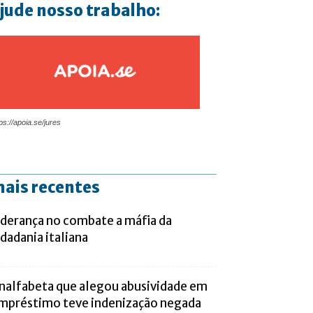
jude nosso trabalho:
ps://apoia.se/jures
ais recentes
iderança no combate a máfia da
idadania italiana
nalfabeta que alegou abusividade em
mpréstimo teve indenização negada