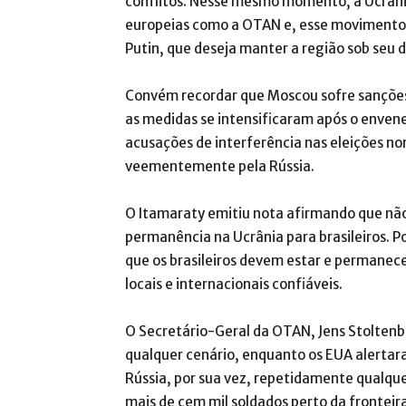
conflitos. Nesse mesmo momento, a Ucrâni
europeias como a OTAN e, esse movimento c
Putin, que deseja manter a região sob seu 
Convém recordar que Moscou sofre sanções
as medidas se intensificaram após o enven
acusações de interferência nas eleições n
veementemente pela Rússia.
O Itamaraty emitiu nota afirmando que nã
permanência na Ucrânia para brasileiros. P
que os brasileiros devem estar e permanece
locais e internacionais confiáveis.
O Secretário-Geral da OTAN, Jens Stoltenb
qualquer cenário, enquanto os EUA alertar
Rússia, por sua vez, repetidamente qualque
mais de cem mil soldados perto da fronteira