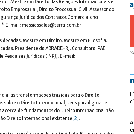
ário . Mestre em Direito das Relações Internacionais e
a
eito Empresarial, Direito Processual Civil. Assessor do
“Segurança Jurídica dos Contratos Comerciais no
ai” E-mail: messiassales@terra.com.br
ês décadas. Mestre em Direito. Mestre em Filosofia.
licadas. Presidente da ABRADE-RJ. Consultora IPAE.
htt
 Pesquisas Jurídicas (INPJ). E-mail:
m
L
ial as transformações trazidas para o Direito
c
 sobre o Direito Internacional, seus paradigmas e
is acerca de fundamentos do Direito Internacional não
o Direito Internacional existente
[2]
.
A
e
spectos axiológicos e de legitimidade. E, combinando-