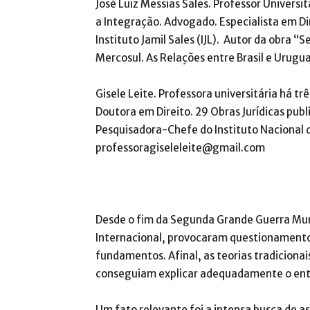
José Luiz Messias Sales. Professor Universit
a Integração. Advogado. Especialista em Dir
Instituto Jamil Sales (IJL). Autor da obra 
Mercosul. As Relações entre Brasil e Urugu
Gisele Leite. Professora universitária há tr
Doutora em Direito. 29 Obras Jurídicas pub
Pesquisadora-Chefe do Instituto Nacional de
professoragiseleleite@gmail.com
Desde o fim da Segunda Grande Guerra Mund
Internacional, provocaram questionamentos
fundamentos. Afinal, as teorias tradiciona
conseguiam explicar adequadamente o entã
Um fato relevante foi a intensa busca de a