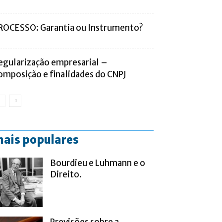
ROCESSO: Garantia ou Instrumento?
egularização empresarial –
omposição e finalidades do CNPJ
ais populares
Bourdieu e Luhmann e o
Direito.
Previsões sobre a