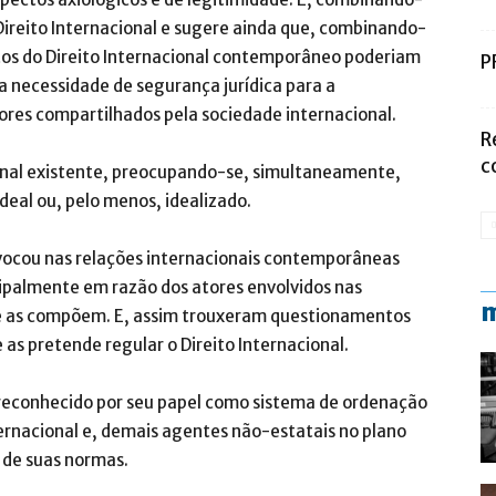
ireito Internacional e sugere ainda que, combinando-
tos do Direito Internacional contemporâneo poderiam
P
a necessidade de segurança jurídica para a
ores compartilhados pela sociedade internacional.
R
c
ional existente, preocupando-se, simultaneamente,
deal ou, pelo menos, idealizado.
ovocou nas relações internacionais contemporâneas
cipalmente em razão dos atores envolvidos nas
m
 as compõem. E, assim trouxeram questionamentos
as pretende regular o Direito Internacional.
l, reconhecido por seu papel como sistema de ordenação
nternacional e, demais agentes não-estatais no plano
e de suas normas.