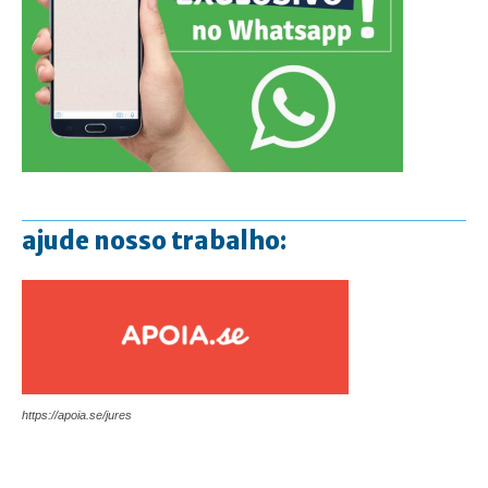
ajude nosso trabalho:
https://apoia.se/jures