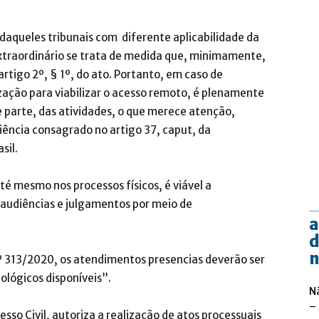
daqueles tribunais com diferente aplicabilidade da
xtraordinário se trata de medida que, minimamente,
rtigo 2º, § 1º, do ato. Portanto, em caso de
zação para viabilizar o acesso remoto, é plenamente
e parte, das atividades, o que merece atenção,
ciência consagrado no artigo 37, caput, da
sil.
até mesmo nos processos físicos, é viável a
e audiências e julgamentos por meio de
a
d
n
º 313/2020, os atendimentos presencias deverão ser
lógicos disponíveis”.
N
–
esso Civil, autoriza a realização de atos processuais