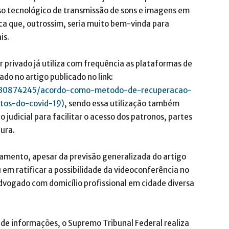
so tecnológico de transmissão de sons e imagens em
ca que, outrossim, seria muito bem-vinda para
is.
privado já utiliza com frequência as plataformas de
do no artigo publicado no link:
s/830874245/acordo-como-metodo-de-recuperacao-
tos-do-covid-19)
, sendo essa utilização também
 judicial para facilitar o acesso dos patronos, partes
tura.
amento, apesar da previsão generalizada do artigo
 em ratificar a possibilidade da videoconferência no
advogado com domicílio profissional em cidade diversa
e informações, o Supremo Tribunal Federal realiza