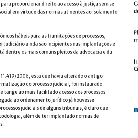
C
para proporcionar direito ao acesso à justiça sem se
d
social em virtude das normas atinentes ao isolamento
P
ônicos hábeis para as tramitações de processos,
m
r Judiciário ainda são incipientes nas implantações e
tá dentre os mais comuns pleitos da advocacia e da
J
C
º 11.419/2006, esta que havia alterado o antigo
ormatização do processo judicial, foi instaurado
e tange ao mais facilitado acesso aos processos
hegada ao ordenamento jurídico já houvesse
ocessos judiciais de alguns tribunais, é claro que
m
odologia, além de ter implantado normas de
s.