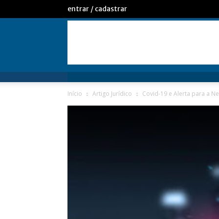
entrar / cadastrar
Início
Artigo Jurídico
Covid-19 e Alerta para a N