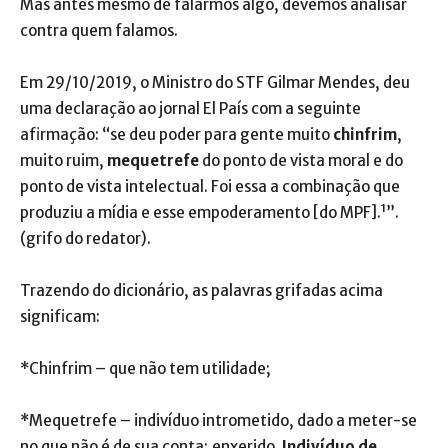
Mas antes mesmo de falarmos algo, devemos analisar
contra quem falamos.
Em 29/10/2019, o Ministro do STF Gilmar Mendes, deu
uma declaração ao jornal El País com a seguinte
afirmação: “se deu poder para gente muito
chinfrim
,
muito ruim,
mequetrefe
do ponto de vista moral e do
ponto de vista intelectual. Foi essa a combinação que
produziu a mídia e esse empoderamento [do MPF].¹”.
(grifo do redator).
Trazendo do dicionário, as palavras grifadas acima
significam:
*Chinfrim – que não tem utilidade;
*Mequetrefe – indivíduo intrometido, dado a meter-se
no que não é de sua conta; enxerido.
Indivíduo de