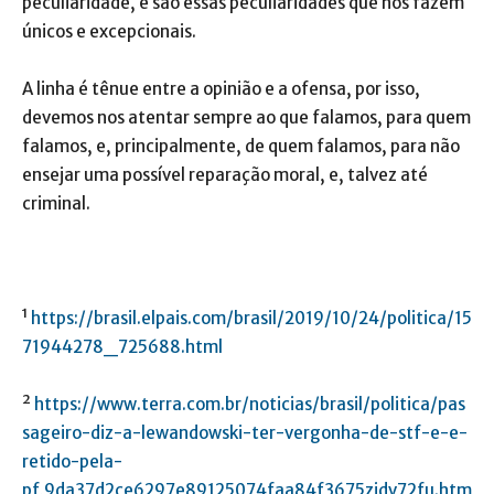
peculiaridade, e são essas peculiaridades que nos fazem
únicos e excepcionais.
A linha é tênue entre a opinião e a ofensa, por isso,
devemos nos atentar sempre a
o que falamos, para quem
falamos, e, principalmente, de quem falamos, para não
ensejar uma possível reparação moral, e, talvez até
criminal.
¹
https://brasil.elpais.com/brasil/2019/10/24/politica/15
71944278_725688.html
²
https://www.terra.com.br/noticias/brasil/politica/pas
sageiro-diz-a-lewandowski-ter-vergonha-de-stf-e-e-
retido-pela-
pf,9da37d2ce6297e89125074faa84f3675zjdv72fu.htm