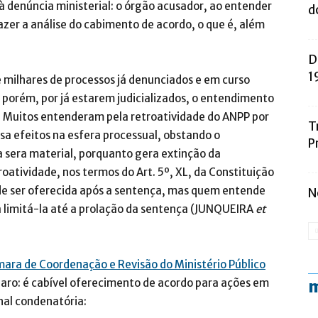
 à denúncia ministerial: o órgão acusador, ao entender
d
azer a análise do cabimento de acordo, o que é, além
D
1
 milhares de processos já denunciados e em curso
porém, por já estarem judicializados, o entendimento
. Muitos entenderam pela retroatividade do ANPP por
T
sa efeitos na esfera processual, obstando o
P
sera material, porquanto gera extinção da
roatividade, nos termos do Art. 5º, XL, da Constituição
 de ser oferecida após a sentença, mas quem entende
N
 limitá-la até a prolação da sentença (JUNQUEIRA
et
ara de Coordenação e Revisão do Ministério Público
claro: é cabível oferecimento de acordo para ações em
m
nal condenatória: