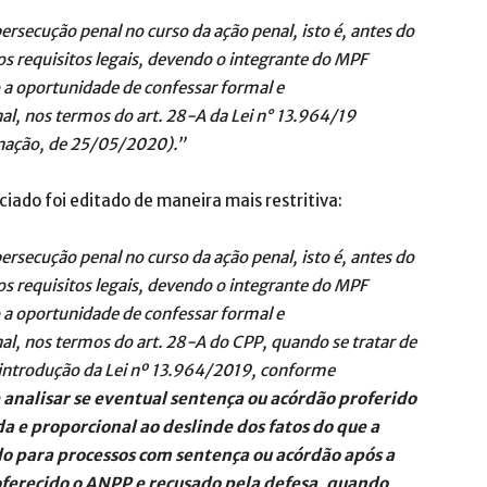
ersecução penal no curso da ação penal, isto é, antes do
s requisitos legais, devendo o integrante do MPF
o a oportunidade de confessar formal e
nal, nos termos do art. 28-A da Lei n° 13.964/19
enação, de 25/05/2020).”
ado foi editado de maneira mais restritiva:
ersecução penal no curso da ação penal, isto é, antes do
s requisitos legais, devendo o integrante do MPF
o a oportunidade de confessar formal e
nal, nos termos do art. 28-A do CPP, quando se tratar de
introdução da Lei nº 13.964/2019, conforme
analisar se eventual sentença ou acórdão proferido
 e proporcional ao deslinde dos fatos do que a
do para processos com sentença ou acórdão após a
oferecido o ANPP e recusado pela defesa, quando