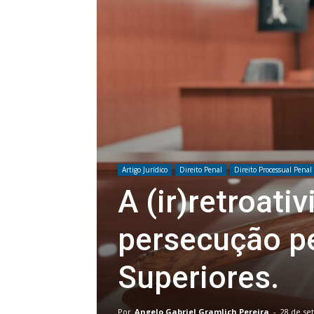
Artigo Jurídico
Direito Penal
Direito Processual Penal
A (ir)retroati
persecução pe
Superiores.
Por
Angelo Gabriel Gramlich Pereira
-
28 de se