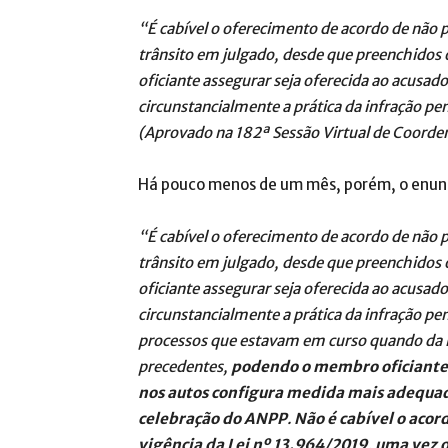
“É cabível o oferecimento de acordo de não p
trânsito em julgado, desde que preenchidos o
oficiante assegurar seja oferecida ao acusad
circunstancialmente a prática da infração pe
(Aprovado na 182ª Sessão Virtual de Coord
Há pouco menos de um mês, porém, o enunci
“É cabível o oferecimento de acordo de não p
trânsito em julgado, desde que preenchidos o
oficiante assegurar seja oferecida ao acusad
circunstancialmente a prática da infração pe
processos que estavam em curso quando da 
precedentes,
podendo o membro oficiante 
nos autos configura medida mais adequada
celebração do ANPP
.
Não é cabível o acor
vigência da Lei nº 13.964/2019, uma vez 