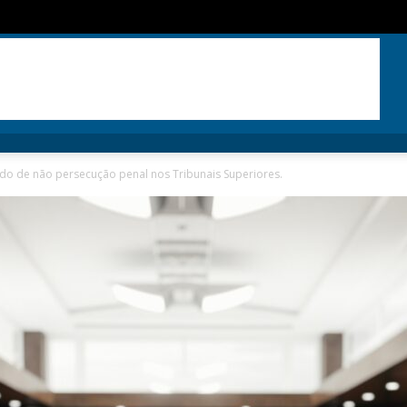
ordo de não persecução penal nos Tribunais Superiores.