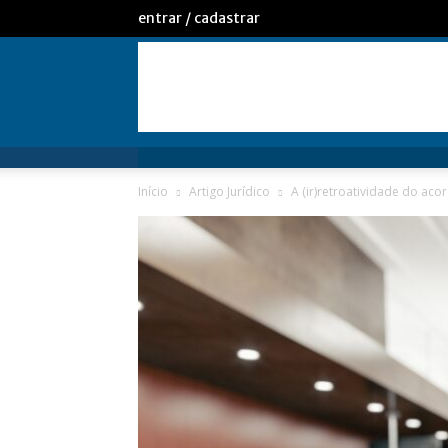
entrar / cadastrar
Início
Artigo Jurídico
A (ir)retroatividade do ac