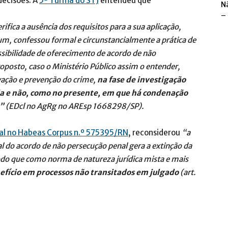
decisões. A
5ª Turma do STJ
entendeu que
N
–
rifica a ausência dos requisitos para a sua aplicação,
 confessou formal e circunstancialmente a prática de
ssibilidade de oferecimento de acordo de não
roposto, caso o Ministério Público assim o entender,
ovação e prevenção do crime,
na fase de investigação
ia e não, como no presente, em que há condenação
u”
(EDcl no AgRg no AREsp 1668298/SP).
l no Habeas Corpus n.º 575395/RN
, reconsiderou
“a
l do acordo de não persecução penal gera a extinção da
modo que como norma de natureza jurídica mista e mais
efício em processos não transitados em julgado
(art.