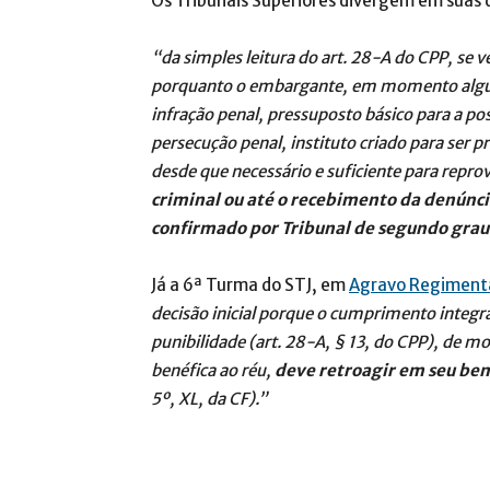
Os Tribunais Superiores divergem em suas 
“da simples leitura do art. 28-A do CPP, se ve
porquanto o embargante, em momento algum,
infração penal, pressuposto básico para a po
persecução penal, instituto criado para ser p
desde que necessário e suficiente para repr
criminal ou até o recebimento da denúnc
confirmado por Tribunal de segundo gra
Já a 6ª Turma do STJ, em
Agravo Regimenta
decisão inicial porque o cumprimento integra
punibilidade (art. 28-A, § 13, do CPP), de 
benéfica ao réu,
deve retroagir em seu ben
5º, XL, da CF).”