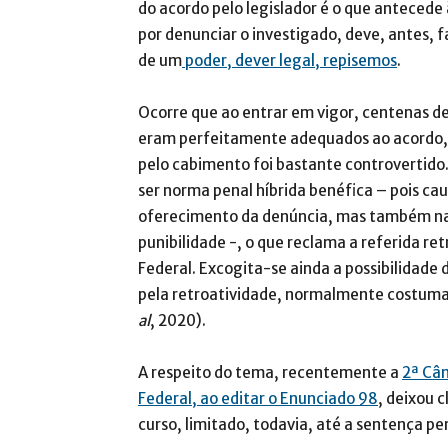
do acordo pelo legislador é o que antecede
por denunciar o investigado, deve, antes, f
de um
poder, dever legal, repisemos
.
Ocorre que ao entrar em vigor, centenas de
eram perfeitamente adequados ao acordo, 
pelo cabimento foi bastante controvertido
ser norma penal híbrida benéfica – pois cau
oferecimento da denúncia, mas também na 
punibilidade -, o que reclama a referida ret
Federal. Excogita-se ainda a possibilidade
pela retroatividade, normalmente costuma
al
, 2020).
A respeito do tema, recentemente a
2ª Câm
Federal, ao editar o Enunciado 98
, deixou 
curso, limitado, todavia, até a sentença pe