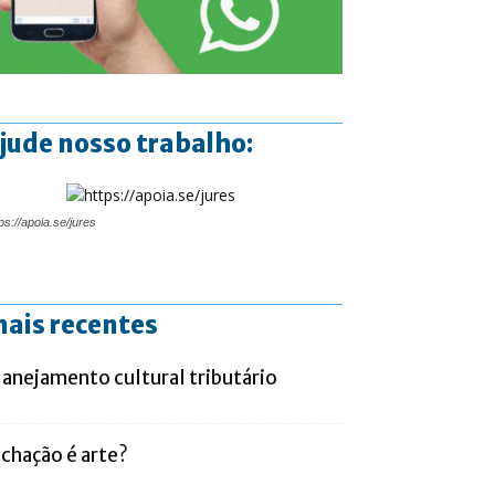
jude nosso trabalho:
ps://apoia.se/jures
ais recentes
lanejamento cultural tributário
ichação é arte?