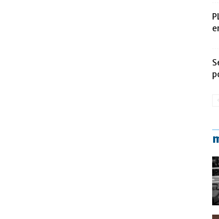
P
e
S
p
m