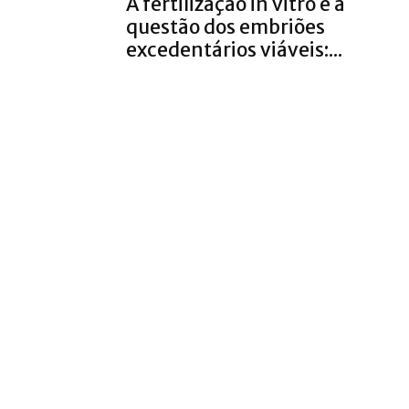
A fertilização in vitro e a
questão dos embriões
excedentários viáveis:...