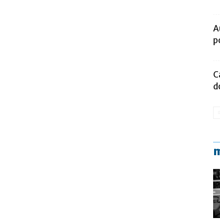
A
p
C
d
m