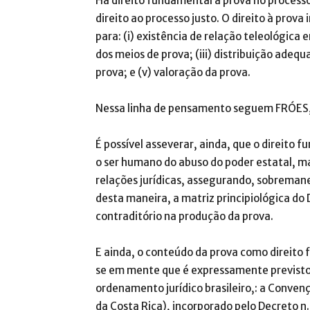
Há direito fundamental à prova no process
direito ao processo justo. O direito à prova
para: (i) existência de relação teleológica 
dos meios de prova; (iii) distribuição ade
prova; e (v) valoração da prova.
Nessa linha de pensamento seguem FRÓES, e
É possível asseverar, ainda, que o direito
o ser humano do abuso do poder estatal, 
relações jurídicas, assegurando, sobremane
desta maneira, a matriz principiológica do D
contraditório na produção da prova.
E ainda, o conteúdo da prova como direi
se em mente que é expressamente previsto
ordenamento jurídico brasileiro,: a Conve
da Costa Rica), incorporado pelo Decreto n.