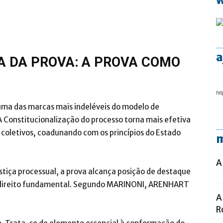
a
CA DA PROVA: A PROVA COMO
htt
 uma das marcas mais indeléveis do modelo de
 A Constitucionalização do processo torna mais efetiva
 e coletivos, coadunando com os princípios do Estado
m
A
tiça processual, a prova alcança posição de destaque
e direito fundamental. Segundo MARINONI, ARENHART
A
R