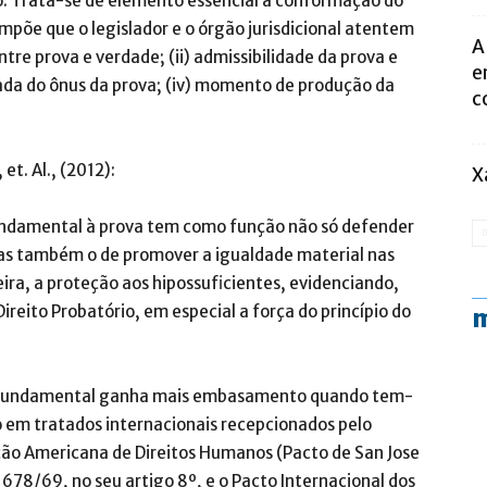
o. Trata-se de elemento essencial à conformação do
 impõe que o legislador e o órgão jurisdicional atentem
A
entre prova e verdade; (ii) admissibilidade da prova e
e
quada do ônus da prova; (iv) momento de produção da
c
t. Al., (2012):
X
 fundamental à prova tem como função não só defender
mas também o de promover a igualdade material nas
ira, a proteção aos hipossuficientes, evidenciando,
ireito Probatório, em especial a força do princípio do
m
to fundamental ganha mais embasamento quando tem-
 em tratados internacionais recepcionados pelo
nção Americana de Direitos Humanos (Pacto de San Jose
 678/69, no seu artigo 8º, e o Pacto Internacional dos