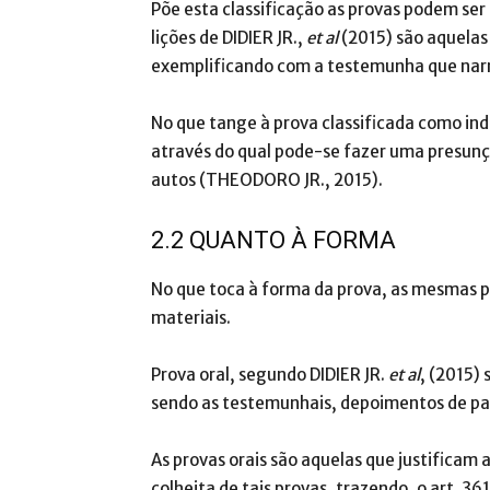
Põe esta classificação as provas podem ser 
lições de DIDIER JR.,
et al
(2015) são aquelas
exemplificando com a testemunha que narr
No que tange à prova classificada como ind
através do qual pode-se fazer uma presunç
autos (THEODORO JR., 2015).
2.2 QUANTO À FORMA
No que toca à forma da prova, as mesmas p
materiais.
Prova oral, segundo DIDIER JR.
et al
, (2015)
sendo as testemunhais, depoimentos de par
As provas orais são aquelas que justificam 
colheita de tais provas, trazendo, o art. 