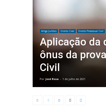
Artigo Jurídico
Direito Cível
Direito Processual Civil
Aplicação da 
ônus da prov
Civil
Por
José Rosa
-
1 de julho de 2021