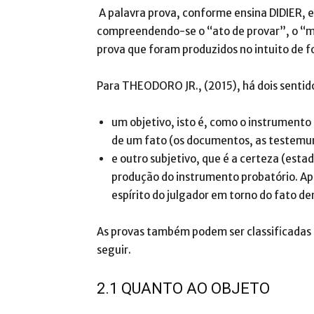
A palavra prova, conforme ensina DIDIER, et.
compreendendo-se o “ato de provar”, o “me
prova que foram produzidos no intuito de f
Para THEODORO JR., (2015), há dois sentid
um objetivo, isto é, como o instrumento
de um fato (os documentos, as testemunh
e outro subjetivo, que é a certeza (esta
produção do instrumento probatório. Ap
espírito do julgador em torno do fato 
As provas também podem ser classificadas
seguir.
2.1 QUANTO AO OBJETO