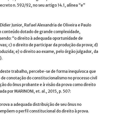
Decreto n. 592/92, no seu artigo 14.1, alínea “e”
idier Junior, Rafael Alexandria de Oliveira e Paulo
m conteúdo dotado de grande complexidade,
 sendo: “o direito à adequada oportunidade de
vas; c) o direito de participar da produção da prova; d)
oduzida; e) o direito ao exame, pelo órgão julgador, da
).
deste trabalho, percebe-se de forma inequívoca que
o de conotação do constitucionalismo no processo civil
uição do ônus probante e à visão da prova como direito
a por MARINONI, et. al., 2015, p. 507:
 prova a adequada distribuição de seu ônus no
mpõem o perfil constitucional do direito à prova.