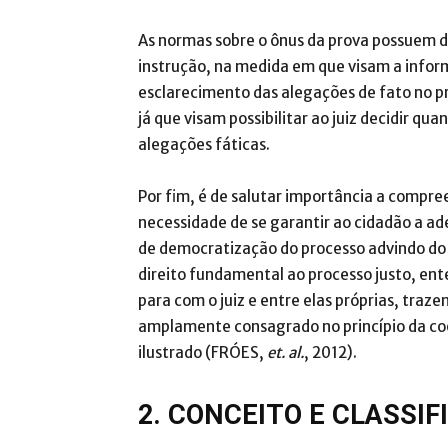
As normas sobre o ônus da prova possuem du
instrução, na medida em que visam a inform
esclarecimento das alegações de fato no p
já que visam possibilitar ao juiz decidir q
alegações fáticas.
Por fim, é de salutar importância a compree
necessidade de se garantir ao cidadão a a
de democratização do processo advindo do 
direito fundamental ao processo justo, ent
para com o juiz e entre elas próprias, traz
amplamente consagrado no princípio da co
ilustrado (FRÓES,
et. al.
, 2012).
2. CONCEITO E CLASSI