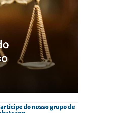
do
so
articipe do nosso grupo de
whatsapp