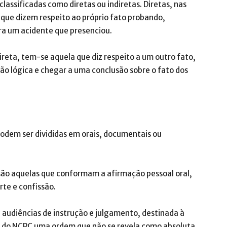
classificadas como diretas ou indiretas. Diretas, nas
 que dizem respeito ao próprio fato probando,
a um acidente que presenciou.
ireta, tem-se aquela que diz respeito a um outro fato,
ão lógica e chegar a uma conclusão sobre o fato dos
odem ser divididas em orais, documentais ou
 são aquelas que conformam a afirmação pessoal oral,
te e confissão.
a audiências de instrução e julgamento, destinada à
361 do NCPC uma ordem que não se revela como absoluta