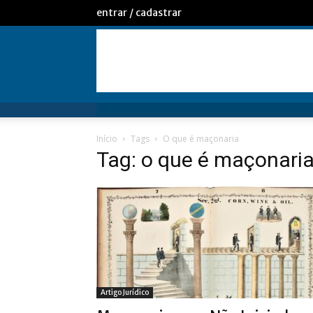
entrar / cadastrar
Início
Tags
O que é maçonaria
Tag: o que é maçonari
Artigo Jurídico