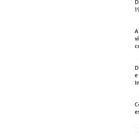
D
1
A
v
c
D
e
I
C
e