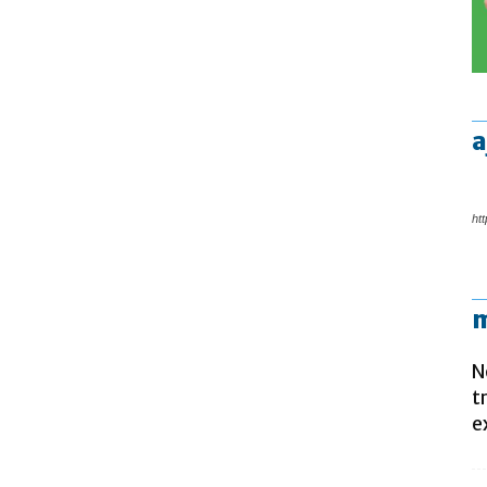
a
htt
m
N
t
e