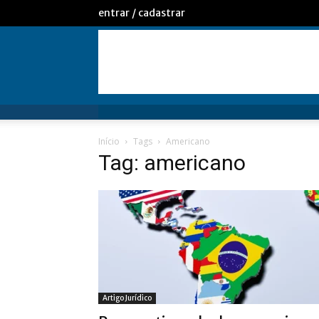
entrar / cadastrar
Início
Tags
Americano
Tag: americano
Artigo Jurídico