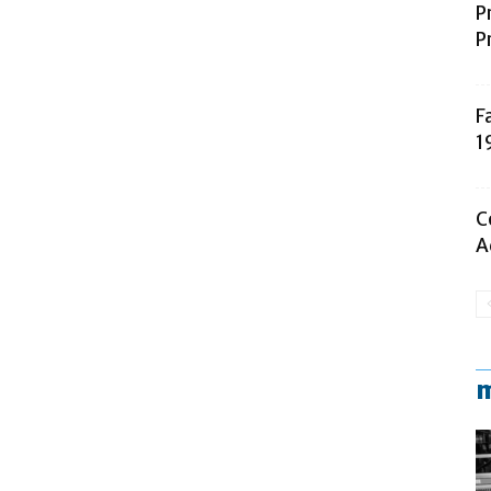
P
P
F
1
C
A
m