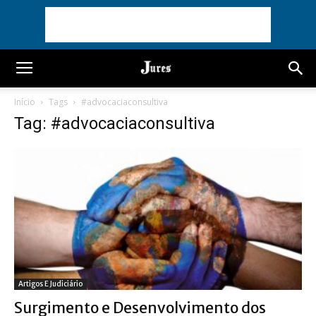
Início
Tags
#advocaciaconsultiva
Tag: #advocaciaconsultiva
Artigos E Judiciário
Surgimento e Desenvolvimento dos