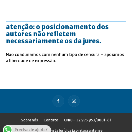
atenção: o posicionamento dos
autores não refletem
necessariamente os da jures.
Não coadunamos com nenhum tipo de censura – apoiamos
a liberdade de expressão.
Sobre nós
Contato
CNPJ – 32.975.953/0001-61
Precisa de ajuda?
© Jures - Revista Jurídica Espiritossantense