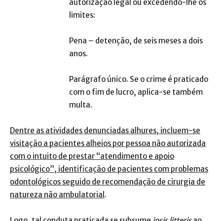
autorização legal ou excedendo-lhe os
limites:
Pena – detenção, de seis meses a dois
anos.
Parágrafo único. Se o crime é praticado
com o fim de lucro, aplica-se também
multa.
Dentre as atividades denunciadas alhures, incluem-se
visitação a pacientes alheios por pessoa não autorizada
com o intuito de prestar “atendimento e apoio
psicológico”, identificação de pacientes com problemas
odontológicos seguido de recomendação de cirurgia de
natureza não ambulatorial
.
Logo, tal conduta praticada se subsume
ipsis litteris
ao