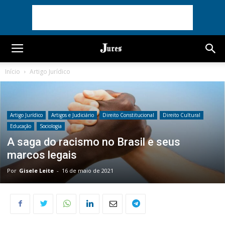
Início
Artigo Jurídico
Artigo Jurídico
Artigos e Judiciário
Direito Constitucional
Direito Cultural
Educação
Sociologia
A saga do racismo no Brasil e seus
marcos legais
Por
Gisele Leite
-
16 de maio de 2021