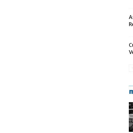
A
R
C
V
m