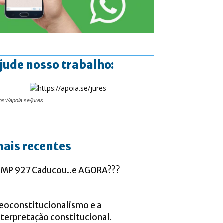
jude nosso trabalho:
ps://apoia.se/jures
ais recentes
 MP 927 Caducou..e AGORA???
eoconstitucionalismo e a
nterpretação constitucional.