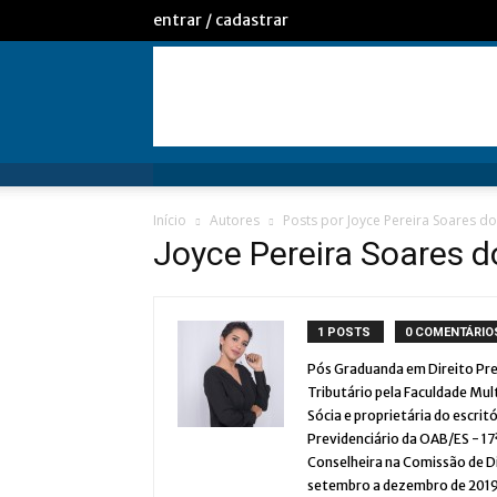
entrar / cadastrar
Início
Autores
Posts por Joyce Pereira Soares d
Joyce Pereira Soares 
1 POSTS
0 COMENTÁRIO
Pós Graduanda em Direito Pre
Tributário pela Faculdade Mult
Sócia e proprietária do escri
Previdenciário da OAB/ES - 1
Conselheira na Comissão de Di
setembro a dezembro de 2019.