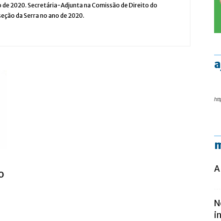
o de 2020. Secretária-Adjunta na Comissão de Direito do
eção da Serra no ano de 2020.
a
htt
m
A
o
N
i