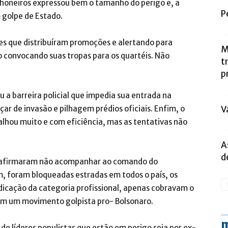
nhoneiros expressou bem o tamanho do perigo e, a
P
 golpe de Estado.
s que distribuíram promoções e alertando para
M
mo convocando suas tropas para os quartéis. Não
t
p
 barreira policial que impedia sua entrada na
ar de invasão e pilhagem prédios oficiais. Enfim, o
V
balhou muito e com eficiência, mas as tentativas não
A
d
os afirmaram não acompanhar ao comando do
, foram bloqueadas estradas em todos o país, os
dicação da categoria profissional, apenas cobravam o
 um movimento golpista pro- Bolsonaro.
m
s de líderes populistas que estão em perigo seja por ex-