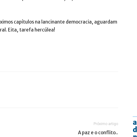
óximos capítulos na lancinante democracia, aguardam
al. Eita, tarefa hercúlea!
a
Próximo artigo
d
A paz e o conflito..