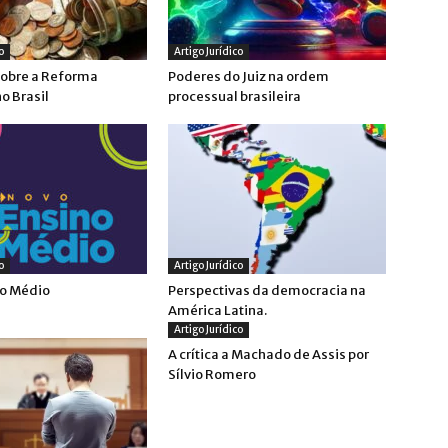
o
Artigo Jurídico
sobre a Reforma
Poderes do Juiz na ordem
no Brasil
processual brasileira
o
Artigo Jurídico
no Médio
Perspectivas da democracia na
América Latina.
Artigo Jurídico
A crítica a Machado de Assis por
Sílvio Romero