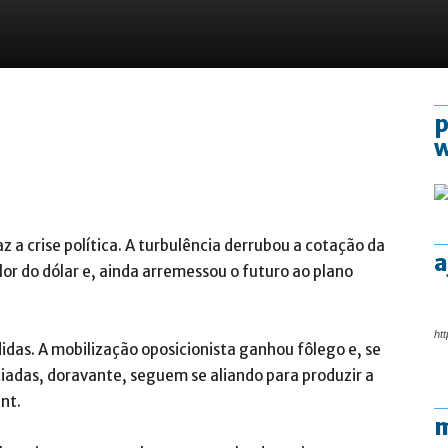
p
az a crise política. A turbulência derrubou a cotação da
a
lor do dólar e, ainda arremessou o futuro ao plano
htt
das. A mobilização oposicionista ganhou fôlego e, se
ciadas, doravante, seguem se aliando para produzir a
nt.
m