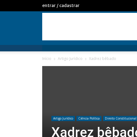
entrar / cadastrar
Início
Artigo Jurídico
Xadrez bêbado
Artigo Jurídico
Ciência Política
Direito Constitucional
Xadrez bêbad