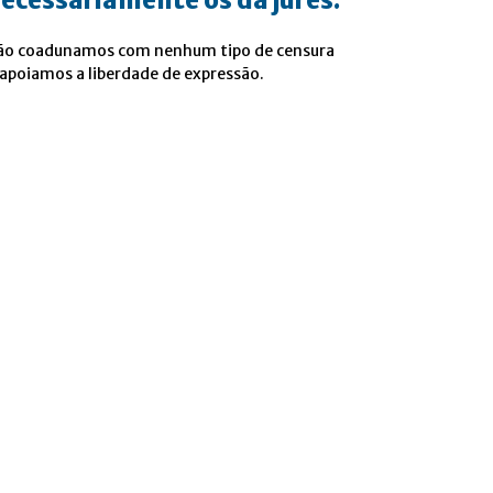
ecessariamente os da jures.
ão coadunamos com nenhum tipo de censura
 apoiamos a liberdade de expressão.