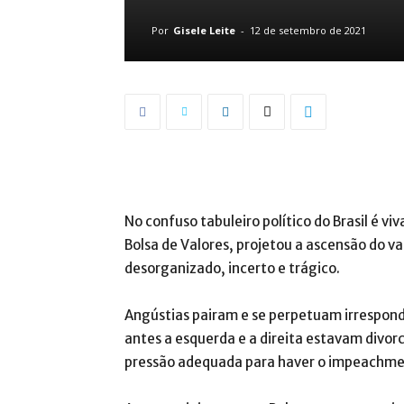
Por
Gisele Leite
-
12 de setembro de 2021
No confuso tabuleiro político do Brasil é viv
Bolsa de Valores, projetou a ascensão do va
desorganizado, incerto e trágico.
Angústias pairam e se perpetuam irrespondi
antes a esquerda e a direita estavam divor
pressão adequada para haver o impeachme