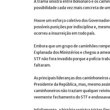
A trama sinistra entre Bolsonaro e os cami
possibilidade cada vez mais concreta de um
Houve um esforço coletivo dos Governadore
possíveis punições por indisciplina e, mes
ocorreu a insurreição em todo país.
Embora que um grupo de caminhões rompeu a
Esplanada dos Ministérios e chegou a ameaç
STF não fora invadido porque a polícia tra
faltaram.
As principais lideranças dos caminhoneir
Presidente da República, mas, mesmo assim
caminhoneiros não traziam qualquer reivin
veemente fechamento do STF e endossavam
Infelizmente, a história registra tristes fin