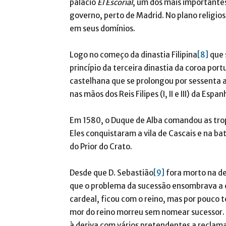
palácio
El Escorial
, um dos mais importante
governo, perto de Madrid. No plano religios
em seus domínios.
Logo no começo da dinastia Filipina
[8]
que 
princípio da terceira dinastia da coroa po
castelhana que se prolongou por sessenta a
nas mãos dos Reis Filipes (I, II e III) da Espan
Em 1580, o Duque de Alba comandou as trop
Eles conquistaram a vila de Cascais e na b
do Prior do Crato.
Desde que D. Sebastião
[9]
fora morto na de
que o problema da sucessão ensombrava a co
cardeal, ficou com o reino, mas por pouco t
mor do reino morreu sem nomear sucessor. 
à deriva com vários pretendentes a reclama