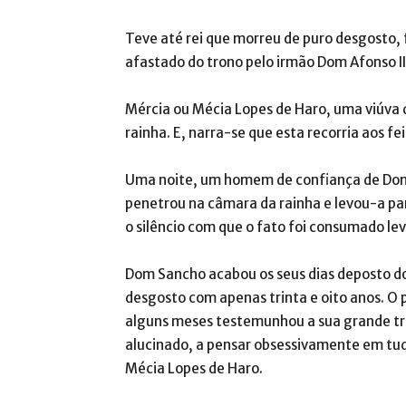
Teve até rei que morreu de puro desgosto, f
afastado do trono pelo irmão Dom Afonso II
Mércia ou Mécia Lopes de Haro, uma viúva 
rainha. E, narra-se que esta recorria aos fe
Uma noite, um homem de confiança de Dom
penetrou na câmara da rainha e levou-a par
o silêncio com que o fato foi consumado le
Dom Sancho acabou os seus dias deposto d
desgosto com apenas trinta e oito anos. O p
alguns meses testemunhou a sua grande tris
alucinado, a pensar obsessivamente em tudo
Mécia Lopes de Haro.