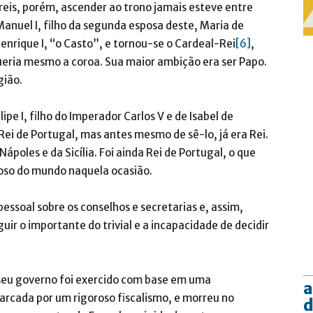
 reis, porém, ascender ao trono jamais esteve entre
 Manuel I, filho da segunda esposa deste, Maria de
enrique I, “o Casto”, e tornou-se o Cardeal-Rei
[6]
,
ueria mesmo a coroa. Sua maior ambição era ser Papo.
gião.
pe I, filho do Imperador Carlos V e de Isabel de
ei de Portugal, mas antes mesmo de sê-lo, já era Rei.
Nápoles e da Sicília. Foi ainda Rei de Portugal, o que
oso do mundo naquela ocasião.
pessoal sobre os conselhos e secretarias e, assim,
uir o importante do trivial e a incapacidade de decidir
seu governo foi exercido com base em uma
a
rcada por um rigoroso fiscalismo, e morreu no
d