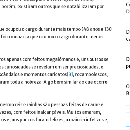
C
, porém, existiram outros que se notabilizaram por
D
 que ocupou o cargo durante mais tempo (48 anos e 130
D
al, foi o monarca que ocupou o cargo durante menos
c
D
tros apenas com feitos megalômanos e, uns outros se
p
s curiosidades se revelam em ser preciosidades, e
 escândalos e momentos caricatos
[3]
, rocambolescos,
zaram toda a nobreza. Algo bem similar ao que ocorre
O
B
mesmo reis e rainhas são pessoas feitas de carne e
 vezes, com feitos inalcançáveis. Muitos amaram,
 e, uns poucos foram felizes, a maioria infelizes e,