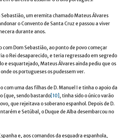
 Sebastião, um eremita chamado Mateus Álvares
bandonar o Convento de Santa Cruz e passou a viver
necera durante anos.
o com Dom Sebastião, ao ponto de povo começar
ia o Rei desaparecido, e teria regressado em segredo
do e esquartejado, Mateus Álvares ainda pediu que os
 onde os portugueses os pudessem ver.
do com uma das filhas de D. Manuel I e tinha o apoio da
ato (que, sendo bastardo
[10]
, tinha sido o único varão
 povo, que rejeitava o soberano espanhol. Depois de D.
Santarém e Setúbal, o Duque de Alba desembarcou no
 Espanha e, aos comandos da esquadra espanhola,