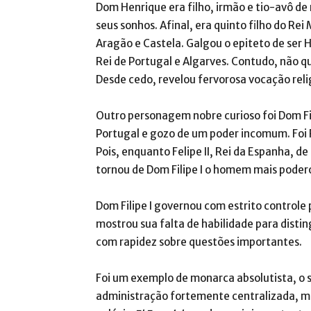
Dom Henrique era filho, irmão e tio-avô de
seus sonhos. Afinal, era quinto filho do Rei
Aragão e Castela. Galgou o epiteto de ser H
Rei de Portugal e Algarves. Contudo, não q
Desde cedo, revelou fervorosa vocação reli
Outro personagem nobre curioso foi Dom Fili
Portugal e gozo de um poder incomum. Foi R
Pois, enquanto Felipe II, Rei da Espanha, de 
tornou de Dom Filipe I o homem mais poder
Dom Filipe I governou com estrito controle 
mostrou sua falta de habilidade para disting
com rapidez sobre questões importantes.
Foi um exemplo de monarca absolutista, o 
administração fortemente centralizada, ma