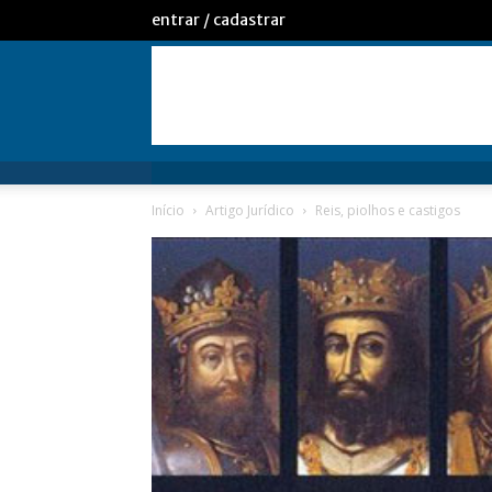
entrar / cadastrar
Início
Artigo Jurídico
Reis, piolhos e castigos