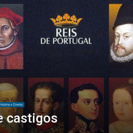
História e Direito
e castigos