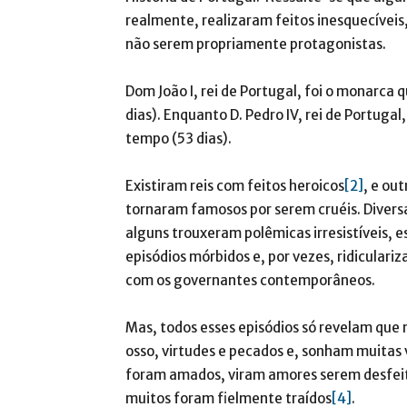
realmente, realizaram feitos inesquecíveis
não serem propriamente protagonistas.
Dom João I, rei de Portugal, foi o monarca
dias). Enquanto D. Pedro IV, rei de Portug
tempo (53 dias).
Existiram reis com feitos heroicos
[2]
, e ou
tornaram famosos por serem cruéis. Diversa
alguns trouxeram polêmicas irresistíveis,
episódios mórbidos e, por vezes, ridiculari
com os governantes contemporâneos.
Mas, todos esses episódios só revelam que 
osso, virtudes e pecados e, sonham muitas
foram amados, viram amores serem desfeitos
muitos foram fielmente traídos
[4]
.