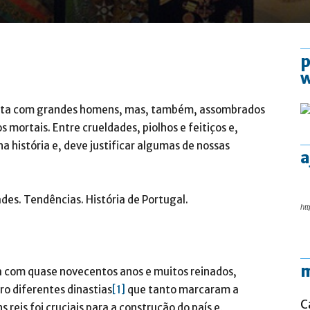
p
conta com grandes homens, mas, também, assombrados
mortais. Entre crueldades, piolhos e feitiços e,
a história e, deve justificar algumas de nossas
a
des. Tendências. História de Portugal.
htt
m
ta com quase novecentos anos e muitos reinados,
ro diferentes dinastias
[1]
que tanto marcaram a
C
 reis foi cruciais para a construção do país e,