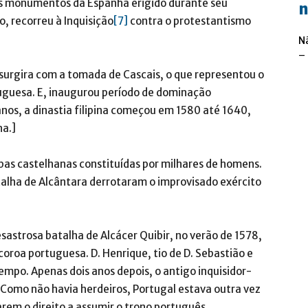
s monumentos da Espanha erigido durante seu
n
o, recorreu à Inquisição
[7]
contra o protestantismo
N
–
surgira com a tomada de Cascais, o que representou o
rtuguesa. E, inaugurou período de dominação
nos, a dinastia filipina começou em 1580 até 1640,
ha.]
as castelhanas constituídas por milhares de homens.
atalha de Alcântara derrotaram o improvisado exército
sastrosa batalha de Alcácer Quibir, no verão de 1578,
roa portuguesa. D. Henrique, tio de D. Sebastião e
empo. Apenas dois anos depois, o antigo inquisidor-
Como não havia herdeiros, Portugal estava outra vez
rem o direito a assumir o trono português.