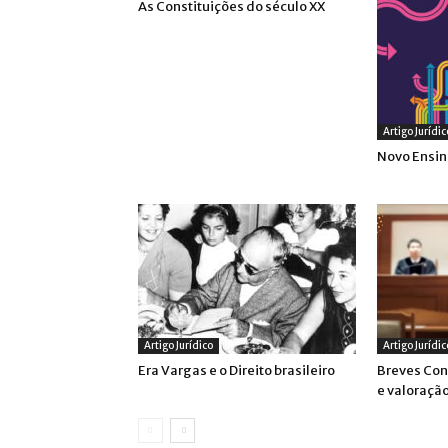
As Constituições do século XX
Artigo Jurídic
Novo Ensi
Artigo Jurídico
Artigo Jurídic
Era Vargas e o Direito brasileiro
Breves Con
e valoraçã