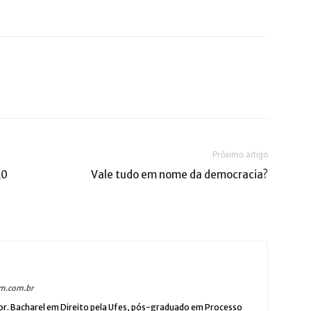
Próximo artigo
20
Vale tudo em nome da democracia?
m.com.br
or. Bacharel em Direito pela Ufes, pós-graduado em Processo