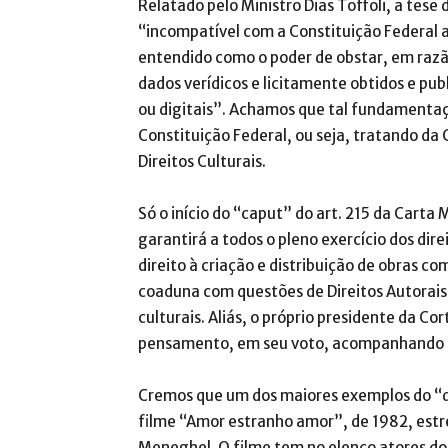
Relatado pelo Ministro Dias Toffoli, a tese 
“incompatível com a Constituição Federal a
entendido como o poder de obstar, em raz
dados verídicos e licitamente obtidos e pu
ou digitais”. Achamos que tal fundamentaç
Constituição Federal, ou seja, tratando d
Direitos Culturais.
Só o início do “caput” do art. 215 da Cart
garantirá a todos o pleno exercício dos dir
direito à criação e distribuição de obras co
coaduna com questões de Direitos Autorais
culturais. Aliás, o próprio presidente da C
pensamento, em seu voto, acompanhando o 
Cremos que um dos maiores exemplos do “di
filme “Amor estranho amor”, de 1982, estr
Meneghel. O filme tem no elenco atores do 