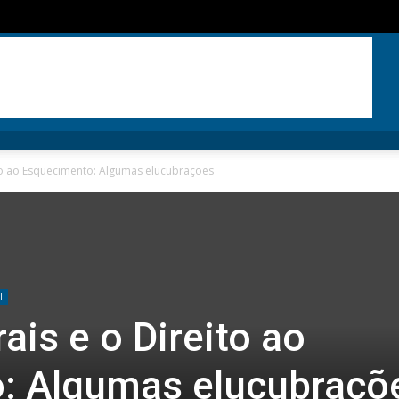
eito ao Esquecimento: Algumas elucubrações
l
rais e o Direito ao
: Algumas elucubraçõ