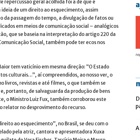
de repercussão geral acolhida foi a de que é
a
 ideia de um direito ao esquecimento, assim
ão da passagem do tempo, a divulgação de fatos ou
blicados em meios de comunicação social – analógicos
ão, que se baseia na interpretação do artigo 220 da
a Comunicação Social, também pode ter ecos nos
htt
a Maior tem vaticínio em mesma direção: “O Estado
eitos culturais…”, aí compreendidos, ao nosso ver, o
m
mo livros, revistas e até filmes, o que também se
 e, portanto, de salvaguarda da produção de bens
D
orte, o Ministro Luiz Fux, também corroborou este
p
relator no desprovimento do recurso.
reito ao esquecimento”, no Brasil, se deu com o
A
elado pela atriz, cantora e apresentadora Xuxa
quilate de Vera Fischer, Tarcísio Meira e Mauro