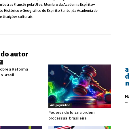
 em Letras Francês pela Ufes. Membro da Academia Espírito-
uto Histórico e Geográfico do Espírito Santo, da Academia de
nstituições culturais.
 do autor
o
a
sobre a Reforma
d
no Brasil
n
N
–
Artigo Jurídico
Poderes do Juiz na ordem
processual brasileira