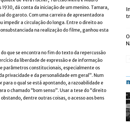
s 1930, dá conta da iniciação de um menino. Tamara,
I
ual do garoto. Com uma carreira de apresentadora
t
u impedir a circulação do longa. Entre o direito ao
consubstanciada na realização do filme, ganhou esta
O
N
a do que se encontra no fim do texto da repercussão
ercício da liberdade de expressão e de informação
 de parâmetros constitucionais, especialmente os
 da privacidade e da personalidade em geral”. Num
m
tor para o qual se está apontando, a razoabilidade e
ara o chamado “bom senso”. Usar a tese do “direito
bstando, dentre outras coisas, o acesso aos bens