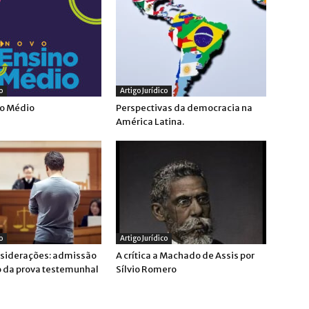
o
Artigo Jurídico
no Médio
Perspectivas da democracia na
América Latina.
o
Artigo Jurídico
siderações: admissão
A crítica a Machado de Assis por
o da prova testemunhal
Sílvio Romero