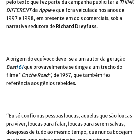
pelo texto que fez parte da campanha publicitária
THINK
DIFFERENT
da
Apple
e que fora veiculada nos anos de
1997 e 1998, em presente em dois comerciais, sob a
narrativa sedutora de
Richard Dreyfuss
.
A origem do equívoco deve-se a um autor da geração
Beat
[6]
que provavelmente se dirige a um trecho do
filme “
On the Road”
, de 1957, que também fez
referência aos gênios rebeldes.
“Eu só confio nas pessoas loucas, aquelas que são loucas
pra viver, loucas para falar, loucas para serem salvas,
desejosas de tudo ao mesmo tempo, que nunca bocejam