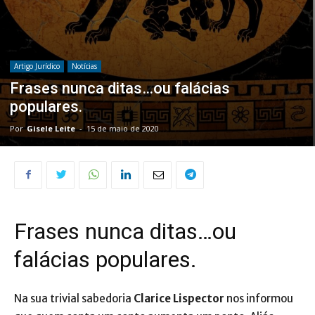
Artigo Jurídico
Notícias
Frases nunca ditas…ou falácias
populares.
Por
Gisele Leite
-
15 de maio de 2020
Frases nunca ditas…ou
falácias populares.
Na sua trivial sabedoria
Clarice Lispector
nos informou