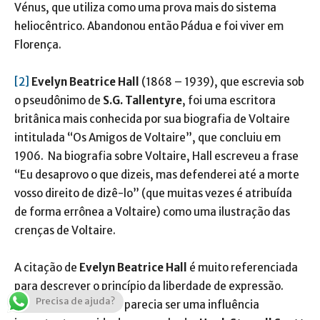
Vénus, que utiliza como uma prova mais do sistema
heliocêntrico. Abandonou então Pádua e foi viver em
Florença.
[2]
Evelyn Beatrice Hall
(1868 – 1939), que escrevia sob
o pseudônimo de
S.G.
Tallentyre
, foi uma escritora
britânica mais conhecida por sua biografia de Voltaire
intitulada “Os Amigos de Voltaire”, que concluiu em
1906. Na biografia sobre Voltaire, Hall escreveu a frase
“Eu desaprovo o que dizeis, mas defenderei até a morte
vosso direito de dizê-lo” (que muitas vezes é atribuída
de forma errônea a Voltaire) como uma ilustração das
crenças de Voltaire.
A citação de
Evelyn Beatrice Hall
é muito referenciada
para descrever o princípio da liberdade de expressão.
Precisa de ajuda?
Evelyn Beatrice Hall
parecia ser uma influência