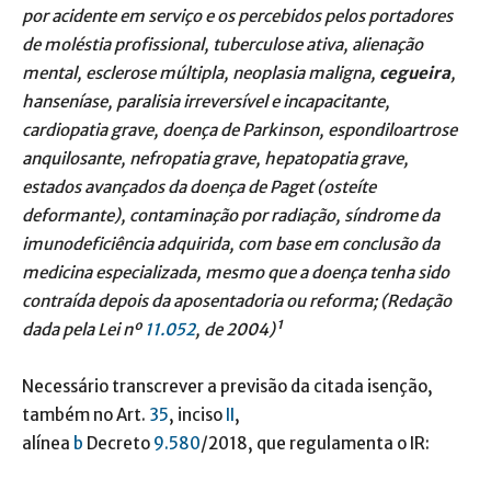
por acidente em serviço e os percebidos pelos portadores
de moléstia profissional, tuberculose ativa, alienação
mental, esclerose múltipla, neoplasia maligna,
cegueira
,
hanseníase, paralisia irreversível e incapacitante,
cardiopatia grave, doença de Parkinson, espondiloartrose
anquilosante, nefropatia grave, hepatopatia grave,
estados avançados da doença de Paget (osteíte
deformante), contaminação por radiação, síndrome da
imunodeficiência adquirida, com base em conclusão da
medicina especializada, mesmo que a doença tenha sido
contraída depois da aposentadoria ou reforma; (Redação
dada pela Lei nº
11.052
, de 2004)¹
Necessário transcrever a previsão da citada isenção,
também no Art.
35
, inciso
II
,
alínea
b
Decreto
9.580
/2018, que regulamenta o IR: