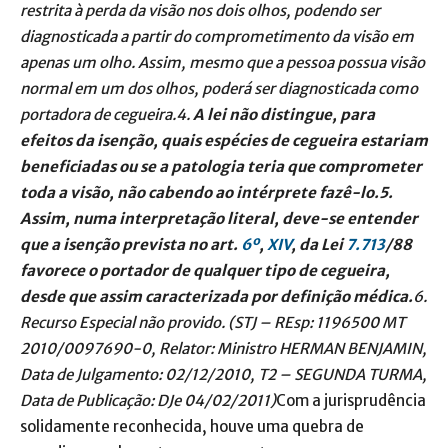
restrita à perda da visão nos dois olhos, podendo ser
diagnosticada a partir do comprometimento da visão em
apenas um olho. Assim, mesmo que a pessoa possua visão
normal em um dos olhos, poderá ser diagnosticada como
portadora de cegueira.4.
A lei não distingue, para
efeitos da isenção, quais espécies de cegueira estariam
beneficiadas ou se a patologia teria que comprometer
toda a visão, não cabendo ao intérprete fazê-lo.5.
Assim, numa interpretação literal, deve-se entender
que a isenção prevista no art.
6º
,
XIV
, da Lei
7.713
/88
favorece o portador de qualquer tipo de cegueira,
desde que assim caracterizada por definição médica.
6.
Recurso Especial não provido. (STJ – REsp: 1196500 MT
2010/0097690-0, Relator: Ministro HERMAN BENJAMIN,
Data de Julgamento: 02/12/2010, T2 – SEGUNDA TURMA,
Data de Publicação: DJe 04/02/2011)
Com a jurisprudência
solidamente reconhecida, houve uma quebra de