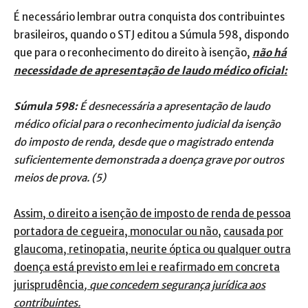
É necessário lembrar outra conquista dos contribuintes
brasileiros, quando o STJ editou a Súmula 598, dispondo
que para o reconhecimento do direito à isenção,
não há
necessidade de apresentação de laudo médico oficial:
Súmula 598:
É desnecessária a apresentação de laudo
médico oficial para o reconhecimento judicial da isenção
do imposto de renda, desde que o magistrado entenda
suficientemente demonstrada a doença grave por outros
meios de prova. (5)
Assim, o direito a isenção de imposto de renda de pessoa
portadora de cegueira, monocular ou não
,
causada por
glaucoma, retinopatia, neurite óptica ou qualquer outra
doença está previsto em lei e reafirmado em concreta
jurisprudência
, que concedem segurança jurídica aos
contribuintes.