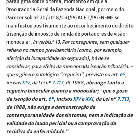
paradigma sobre o tema, momento em que a
Procuradoria Geral da Fazenda Nacional, por meio do
Parecer sob nº 20/2018/CRJ/PGACET/PGFN-MF se
manifestou positivamente ao reconhecimento do direito
à isenção de imposto de renda de portadores de visão
monocular,
in verbis:“13. Por conseguinte, sem qualquer
reflexo no campo previdenciário (como, por exemplo,
aferição da incapacidade do segurado), há de se
considerar, para efeito da mencionada isenção tributária: -
que o gênero patológico “cegueira”, previsto no art.
6º
,
incisos
XIV
, da Lei nº
7.713
, de 1988,
abrange tanto a
cegueira binocular quanto a monocular; -que o gozo
da isenção do art.
6º
, incisos
XIV
e
XXI
, da Lei nº
7.713
,
de 1988, não exige a demonstração da
contemporaneidade dos sintomas, nem a indicação de
validade do laudo pericial ou a comprovação da
recidiva da enfermidade.”