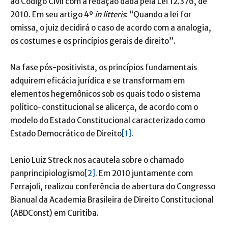
ao Código Civil com a redação dada pela Lei 12.376, de
2010. Em seu artigo 4º
in litteris
: “Quando a lei for
omissa, o juiz decidirá o caso de acordo com a analogia,
os costumes e os princípios gerais de direito”.
Na fase pós-positivista, os princípios fundamentais
adquirem eficácia jurídica e se transformam em
elementos hegemônicos sob os quais todo o sistema
político-constitucional se alicerça, de acordo com o
modelo do Estado Constitucional caracterizado como
Estado Democrático de Direito
[1]
.
Lenio Luiz Streck nos acautela sobre o chamado
panprincipiologismo
[2]
. Em 2010 juntamente com
Ferrajoli, realizou conferência de abertura do Congresso
Bianual da Academia Brasileira de Direito Constitucional
(ABDConst) em Curitiba.