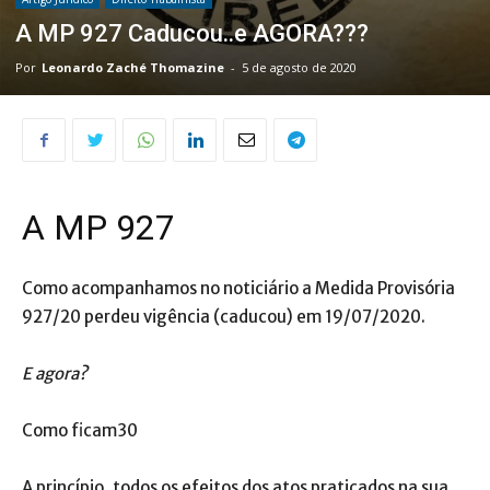
A MP 927 Caducou..e AGORA???
Por
Leonardo Zaché Thomazine
-
5 de agosto de 2020
A MP 927
Como acompanhamos no noticiário a Medida Provisória
927/20 perdeu vigência (caducou) em 19/07/2020.
E agora?
Como ficam30
A princípio, todos os efeitos dos atos praticados na sua