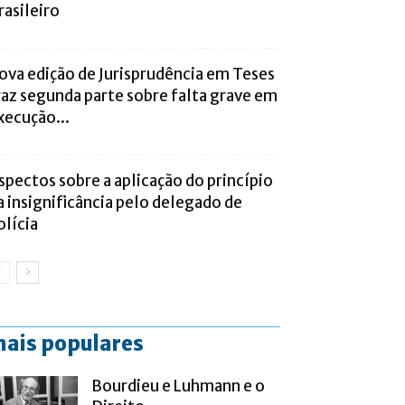
rasileiro
ova edição de Jurisprudência em Teses
raz segunda parte sobre falta grave em
xecução...
spectos sobre a aplicação do princípio
a insignificância pelo delegado de
olícia
ais populares
Bourdieu e Luhmann e o