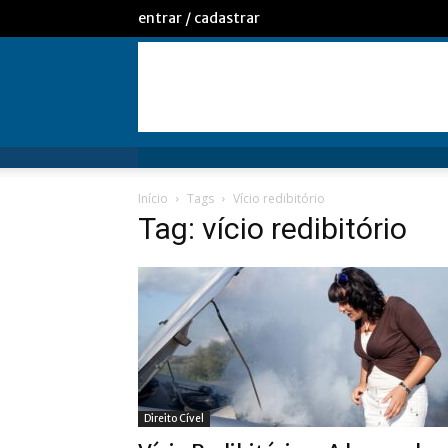
entrar / cadastrar
Início
Tags
Vício redibitório
Tag: vício redibitório
Direito Cível