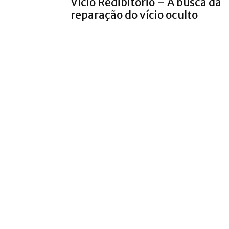
Vício Redibitório – A busca da
reparação do vício oculto