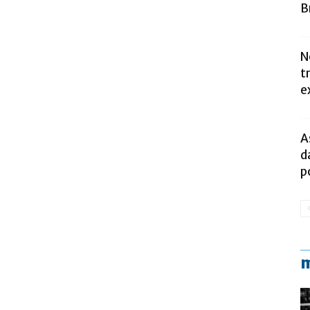
B
N
t
e
A
d
p
m