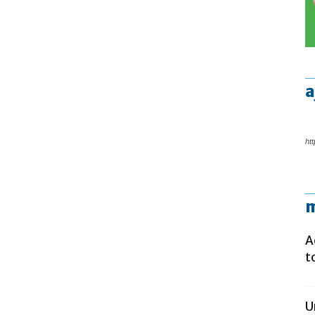
a
htt
m
A
t
U