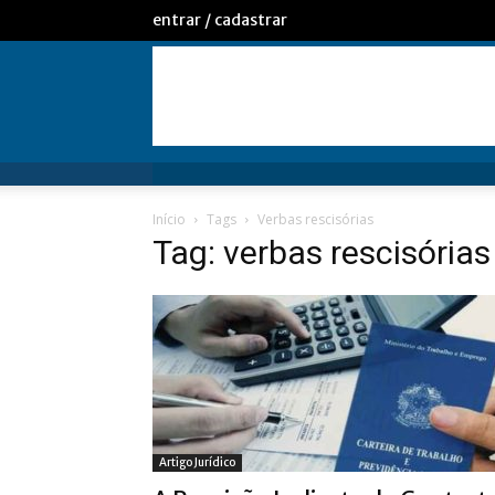
entrar / cadastrar
Início
Tags
Verbas rescisórias
Tag: verbas rescisórias
Artigo Jurídico