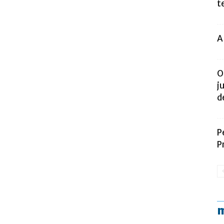
t
A
O
j
d
P
P
m