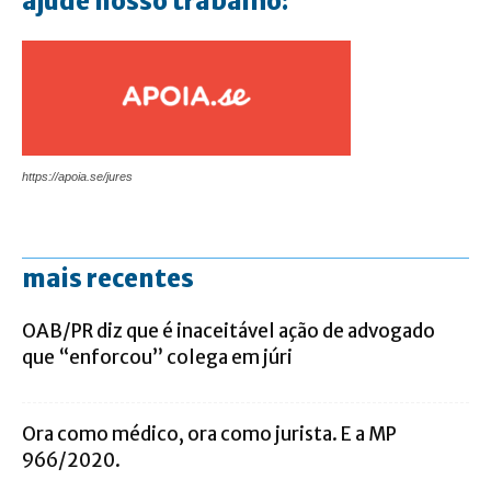
ajude nosso trabalho:
https://apoia.se/jures
mais recentes
OAB/PR diz que é inaceitável ação de advogado
que “enforcou” colega em júri
Ora como médico, ora como jurista. E a MP
966/2020.