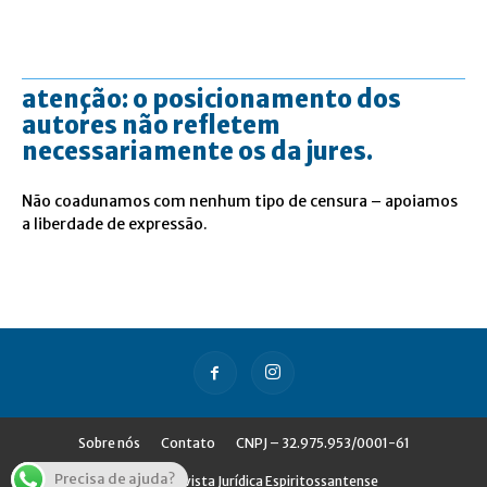
atenção: o posicionamento dos
autores não refletem
necessariamente os da jures.
Não coadunamos com nenhum tipo de censura – apoiamos
a liberdade de expressão.
Sobre nós
Contato
CNPJ – 32.975.953/0001-61
Precisa de ajuda?
© Jures - Revista Jurídica Espiritossantense