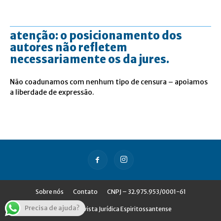
atenção: o posicionamento dos
autores não refletem
necessariamente os da jures.
Não coadunamos com nenhum tipo de censura – apoiamos
a liberdade de expressão.
Sobre nós
Contato
CNPJ – 32.975.953/0001-61
Precisa de ajuda?
© Jures - Revista Jurídica Espiritossantense