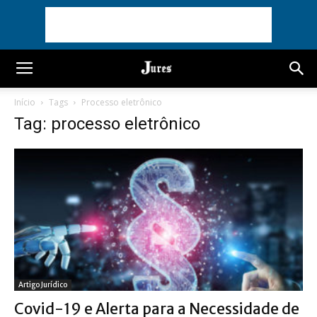
Início
Tags
Processo eletrônico
Tag: processo eletrônico
Artigo Jurídico
Covid-19 e Alerta para a Necessidade de