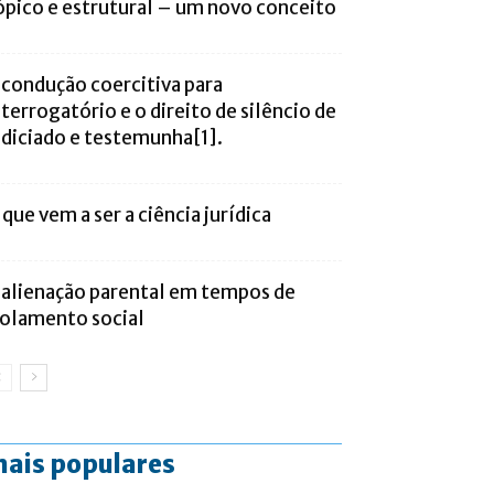
ópico e estrutural – um novo conceito
 condução coercitiva para
nterrogatório e o direito de silêncio de
ndiciado e testemunha[1].
 que vem a ser a ciência jurídica
 alienação parental em tempos de
solamento social
ais populares