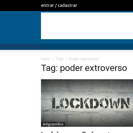
entrar / cadastrar
Início
Tags
Poder extroverso
Tag: poder extroverso
Artigo Jurídico