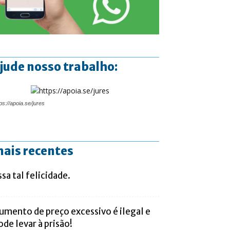
jude nosso trabalho:
ps://apoia.se/jures
ais recentes
ssa tal felicidade.
umento de preço excessivo é ilegal e
ode levar à prisão!