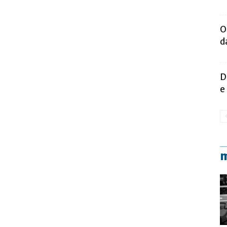
O
d
D
e
m