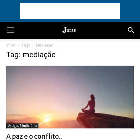
Início
Tags
Mediação
Tag: mediação
Artigos E Judiciário
A paz e o conflito..